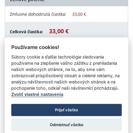
Zmluvne dohodnutá čiastka:
33,00 €
33,00 €
Celková čiastka:
Používame cookies!
Súbory cookie a ďalšie technológie sledovania
Návrat späť
používame na zlepšenie vášho zážitku z prehliadania
našich webových stránok, na to, aby sme vám
zobrazovali prispôsobený obsah a cielené reklamy, na
analýzu návštevnosti našich webových stránok a na
Vystavil:
Obec Starý Hrádok
pochopenie toho, odkiaľ naši návštevníci prichádzajú.
Zvoliť vlastné nastavenia
©
Úrad vlády SR
- Všetky práva vyhradené
Prijať všetko
Prehlásenie o prístupnosti
Zmluvy do 31.12.2010
Nastavenia cookies
Odmietnuť všetko
Tvorba stránok
: Aglo Solutions