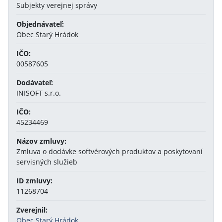
Subjekty verejnej správy
Objednávateľ:
Obec Starý Hrádok
IČO:
00587605
Dodávateľ:
INISOFT s.r.o.
IČO:
45234469
Názov zmluvy:
Zmluva o dodávke softvérových produktov a poskytovaní
servisných služieb
ID zmluvy:
11268704
Zverejnil:
Obec Starý Hrádok