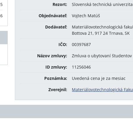
25
Rezort:
Slovenská technická univerzita
26
Objednávateľ:
Vojtech Matúš
Dodávateľ:
Materiálovotechnologická fak
Bottova 21, 917 24 Trnava, SK
IČO:
00397687
Názov zmluvy:
Zmluva o ubytovaní študentov
ID zmluvy:
11256046
Poznámka:
Uvedená cena je za mesiac
Zverejnil:
Materiálovotechnologická Faku