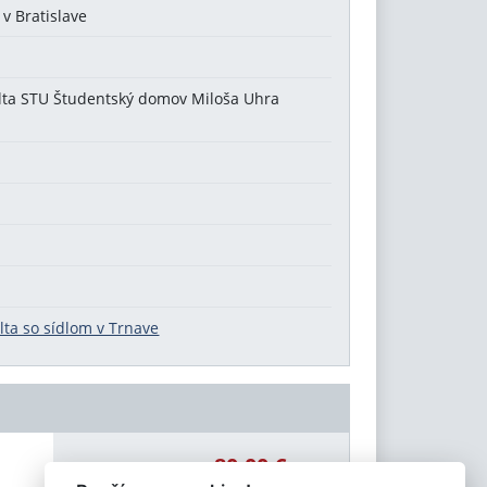
 v Bratislave
ulta STU Študentský domov Miloša Uhra
lta so sídlom v Trnave
80,00 €
Celková čiastka: