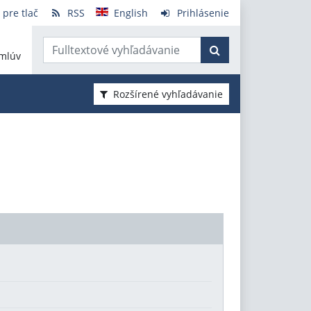
 pre tlač
RSS
English
Prihlásenie
mlúv
Rozšírené vyhľadávanie