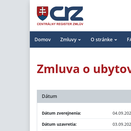
Domov
Zmluvy
O stránke
F
Zmluva o ubyto
Dátum
Dátum zverejnenia:
04.09.20
Dátum uzavretia:
03.09.20