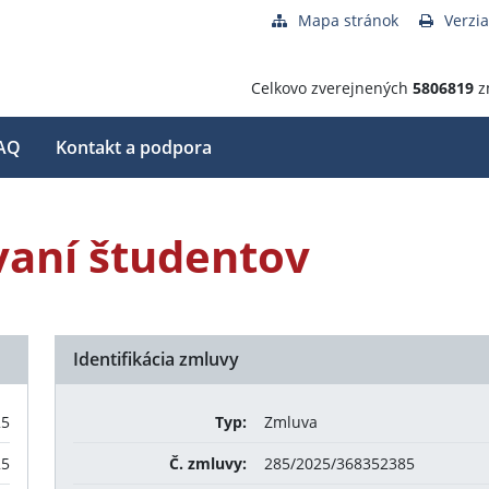
Mapa stránok
Verzia
Celkovo zverejnených
5806819
z
AQ
Kontakt a podpora
vaní študentov
Identifikácia zmluvy
25
Typ:
Zmluva
25
Č. zmluvy:
285/2025/368352385