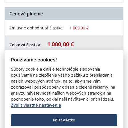
Cenové plnenie
Zmluvne dohodnutá čiastka:
1 000,00 €
1 000,00 €
Celková čiastka:
Používame cookies!
Súbory cookie a ďalšie technológie sledovania
Návrat späť
používame na zlepšenie vášho zážitku z prehliadania
našich webových stránok, na to, aby sme vám
zobrazovali prispôsobený obsah a cielené reklamy, na
analýzu návštevnosti našich webových stránok a na
Vystavil:
Trnavský samosprávny kraj
pochopenie toho, odkiaľ naši návštevníci prichádzajú.
Zvoliť vlastné nastavenia
©
Úrad vlády SR
- Všetky práva vyhradené
Prijať všetko
Prehlásenie o prístupnosti
Zmluvy do 31.12.2010
Nastavenia cookies