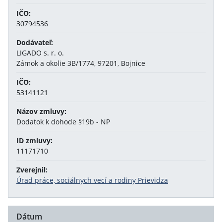
IČO:
30794536
Dodávateľ:
LIGADO s. r. o.
Zámok a okolie 3B/1774, 97201, Bojnice
IČO:
53141121
Názov zmluvy:
Dodatok k dohode §19b - NP
ID zmluvy:
11171710
Zverejnil:
Úrad práce, sociálnych vecí a rodiny Prievidza
Dátum