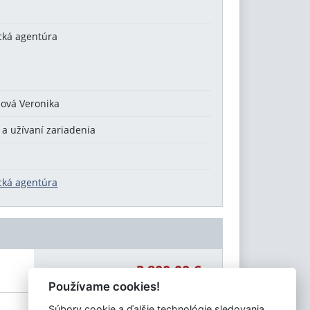
cká agentúra
csová Veronika
 a užívaní zariadenia
cká agentúra
3 800,00 €
Celková čiastka:
Používame cookies!
Súbory cookie a ďalšie technológie sledovania