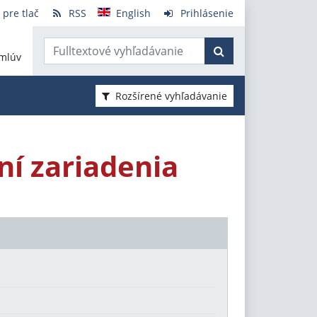
 pre tlač
RSS
English
Prihlásenie
mlúv
Rozšírené vyhľadávanie
ní zariadenia