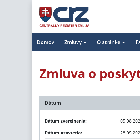
Domov
Zmluvy
O stránke
F
Zmluva o poskyt
Dátum
Dátum zverejnenia:
05.08.20
Dátum uzavretia:
28.05.20