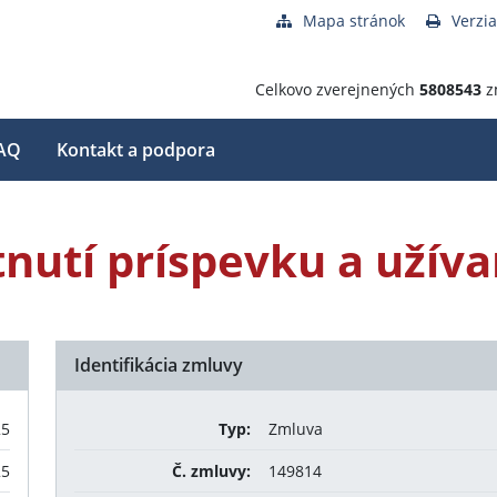
Mapa stránok
Verzia
Celkovo zverejnených
5808543
z
AQ
Kontakt a podpora
nutí príspevku a užíva
Identifikácia zmluvy
25
Typ:
Zmluva
25
Č. zmluvy:
149814