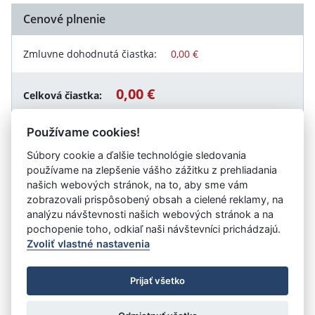
Cenové plnenie
Zmluvne dohodnutá čiastka:
0,00 €
0,00 €
Celková čiastka:
Používame cookies!
Súbory cookie a ďalšie technológie sledovania
Návrat späť
používame na zlepšenie vášho zážitku z prehliadania
našich webových stránok, na to, aby sme vám
zobrazovali prispôsobený obsah a cielené reklamy, na
analýzu návštevnosti našich webových stránok a na
Vystavil:
TEPELNÉ HOSPODÁRSTVO s.r.o. Košice
pochopenie toho, odkiaľ naši návštevníci prichádzajú.
Zvoliť vlastné nastavenia
©
Úrad vlády SR
- Všetky práva vyhradené
Prijať všetko
Prehlásenie o prístupnosti
Zmluvy do 31.12.2010
Nastavenia cookies