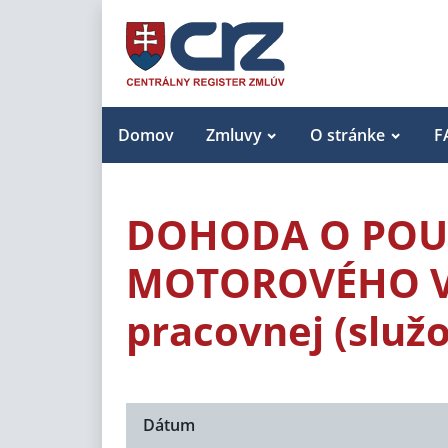
Domov
Zmluvy
O stránke
F
DOHODA O POU
MOTOROVÉHO VOZ
pracovnej (služo
Dátum