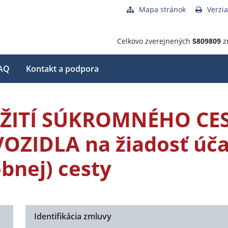
Mapa stránok
Verzia
Celkovo zverejnených
5809809
z
AQ
Kontakt a podpora
ŽITÍ SÚKROMNÉHO CE
IDLA na žiadosť úča
bnej) cesty
Identifikácia zmluvy