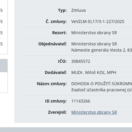
25
Typ:
Zmluva
25
Č. zmluvy:
VeVZLM-EL17/3-1-227/2025
25
Rezort:
Ministerstvo obrany SR
25
Objednávateľ:
Ministerstvo obrany SR
Námestie generála Viesta 2, 83
IČO:
30845572
Dodávateľ:
MUDr. Miloš KOĽ, MPH
Názov zmluvy:
DOHODA O POUŽITÍ SÚKROM
žiadosť účastníka pracovnej (s
ID zmluvy:
11143266
Zverejnil:
Ministerstvo obrany SR