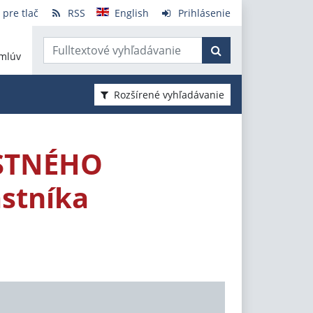
 pre tlač
RSS
English
Prihlásenie
mlúv
Rozšírené vyhľadávanie
STNÉHO
stníka