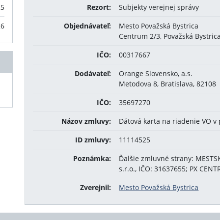
25
Rezort:
Subjekty verejnej správy
26
Objednávateľ:
Mesto Považská Bystrica
Centrum 2/3, Považská Bystric
IČO:
00317667
Dodávateľ:
Orange Slovensko, a.s.
Metodova 8, Bratislava, 82108
IČO:
35697270
Názov zmluvy:
Dátová karta na riadenie VO v
ID zmluvy:
11114525
Poznámka:
Ďalšie zmluvné strany: MEST
s.r.o., IČO: 31637655; PX CEN
Zverejnil:
Mesto Považská Bystrica