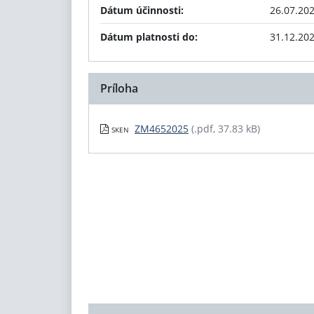
Dátum účinnosti:
26.07.20
Dátum platnosti do:
31.12.20
Príloha
ZM4652025
(.pdf, 37.83 kB)
SKEN