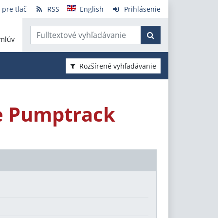
 pre tlač
RSS
English
Prihlásenie
mlúv
Rozšírené vyhľadávanie
te Pumptrack