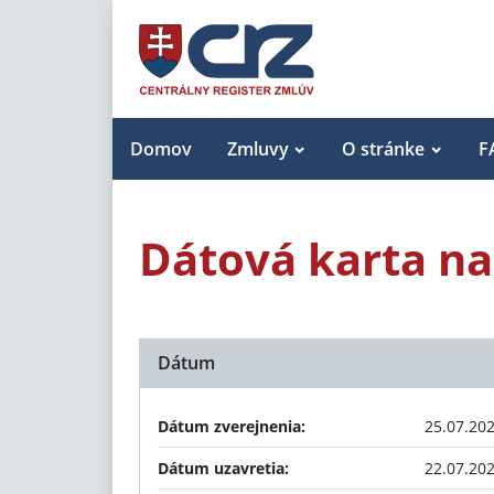
Domov
Zmluvy
O stránke
F
Dátová karta na
Dátum
Dátum zverejnenia:
25.07.20
Dátum uzavretia:
22.07.20