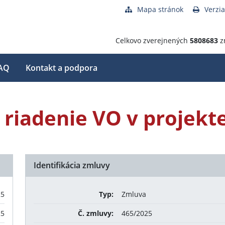
Mapa stránok
Verzia
Celkovo zverejnených
5808683
z
AQ
Kontakt a podpora
 riadenie VO v projek
Identifikácia zmluvy
25
Typ:
Zmluva
25
Č. zmluvy:
465/2025