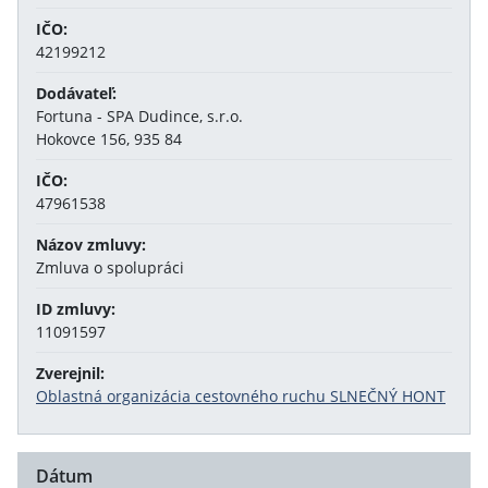
IČO:
42199212
Dodávateľ:
Fortuna - SPA Dudince, s.r.o.
Hokovce 156, 935 84
IČO:
47961538
Názov zmluvy:
Zmluva o spolupráci
ID zmluvy:
11091597
Zverejnil:
Oblastná organizácia cestovného ruchu SLNEČNÝ HONT
Dátum