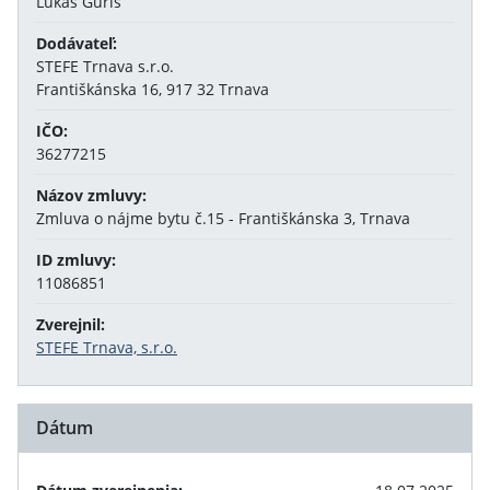
Lukáš Guriš
Dodávateľ:
STEFE Trnava s.r.o.
Františkánska 16, 917 32 Trnava
IČO:
36277215
Názov zmluvy:
Zmluva o nájme bytu č.15 - Františkánska 3, Trnava
ID zmluvy:
11086851
Zverejnil:
STEFE Trnava, s.r.o.
Dátum