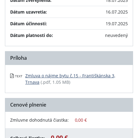
Dátum zverejnenia:
18.07.2025
Dátum uzavretia:
16.07.2025
Dátum účinnosti:
19.07.2025
Dátum platnosti do:
neuvedený
Príloha
Zmluva o nájme bytu č.15 - Františkánska 3,
TEXT
Trnava
(.pdf, 1.05 MB)
Cenové plnenie
Zmluvne dohodnutá čiastka:
0,00 €
0,00 €