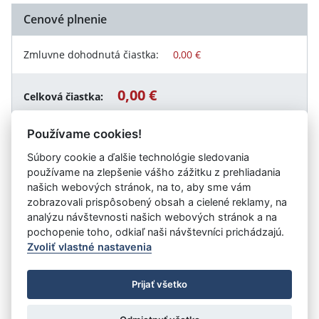
Cenové plnenie
Zmluvne dohodnutá čiastka:
0,00 €
0,00 €
Celková čiastka:
Používame cookies!
Súbory cookie a ďalšie technológie sledovania
Návrat späť
používame na zlepšenie vášho zážitku z prehliadania
našich webových stránok, na to, aby sme vám
zobrazovali prispôsobený obsah a cielené reklamy, na
analýzu návštevnosti našich webových stránok a na
Vystavil:
STEFE Trnava, s.r.o.
pochopenie toho, odkiaľ naši návštevníci prichádzajú.
Zvoliť vlastné nastavenia
©
Úrad vlády SR
- Všetky práva vyhradené
Prijať všetko
Prehlásenie o prístupnosti
Zmluvy do 31.12.2010
Nastavenia cookies