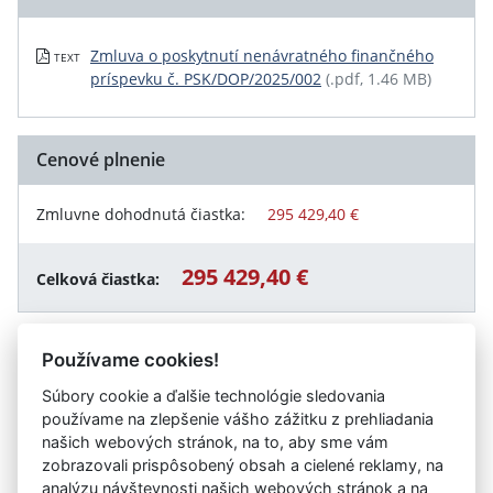
Zmluva o poskytnutí nenávratného finančného
TEXT
príspevku č. PSK/DOP/2025/002
(.pdf, 1.46 MB)
Cenové plnenie
Zmluvne dohodnutá čiastka:
295 429,40 €
295 429,40 €
Celková čiastka:
Používame cookies!
Návrat späť
Súbory cookie a ďalšie technológie sledovania
používame na zlepšenie vášho zážitku z prehliadania
našich webových stránok, na to, aby sme vám
zobrazovali prispôsobený obsah a cielené reklamy, na
Vystavil:
Ministerstvo školstva, výskumu, vývoja a
analýzu návštevnosti našich webových stránok a na