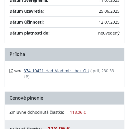
Dátum zverejnenia:
11.07.2025
Dátum uzavretia:
25.06.2025
Dátum účinnosti:
12.07.2025
Dátum platnosti do:
neuvedený
Príloha
374_10421_Had_Vladimir__bez_OU
(.pdf, 230.33
SKEN
kB)
Cenové plnenie
Zmluvne dohodnutá čiastka:
118,06 €
118,06 €