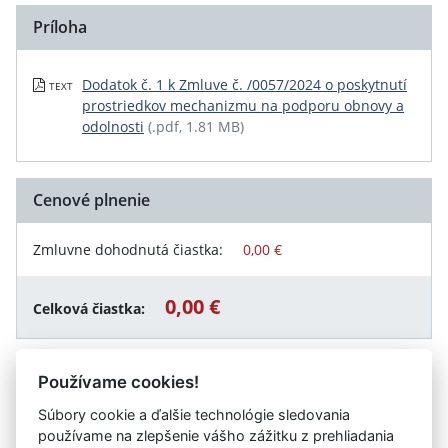
Príloha
Dodatok č. 1 k Zmluve č. /0057/2024 o poskytnutí
TEXT
prostriedkov mechanizmu na podporu obnovy a
odolnosti
(.pdf, 1.81 MB)
Cenové plnenie
Zmluvne dohodnutá čiastka:
0,00 €
0,00 €
Celková čiastka:
Používame cookies!
Návrat späť
Súbory cookie a ďalšie technológie sledovania
používame na zlepšenie vášho zážitku z prehliadania