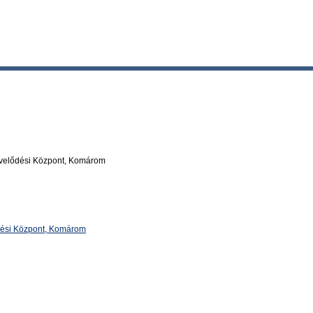
űvelődési Központ, Komárom
dési Központ, Komárom