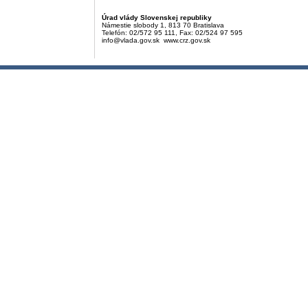
Úrad vlády Slovenskej republiky
Námestie slobody 1, 813 70 Bratislava
Telefón: 02/572 95 111, Fax: 02/524 97 595
info@vlada.gov.sk www.crz.gov.sk