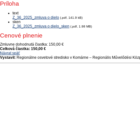
Príloha
text
Z_36_2025_zmluva o dielo
(.pdf, 141.9 kB)
sken
Z_36_2025_zmluva o dielo_sken
(.pdf, 1.98 MB)
Cenové plnenie
Zmluvne dohodnutá čiastka:
150,00 €
Celková čiastka:
150,00 €
Návrat späť
Vystavil:
Regionálne osvetové stredisko v Komárne – Regionális Művelődési Kö