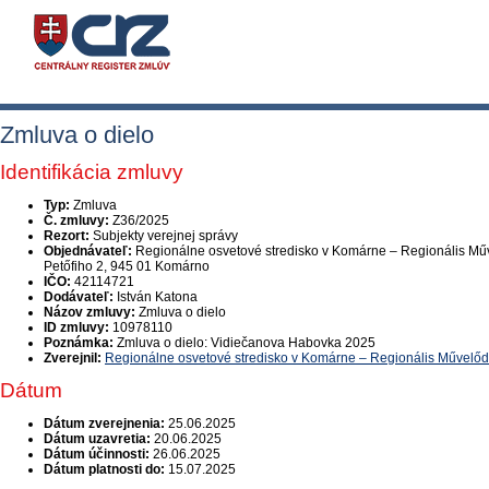
Zmluva o dielo
Identifikácia zmluvy
Typ:
Zmluva
Č. zmluvy:
Z36/2025
Rezort:
Subjekty verejnej správy
Objednávateľ:
Regionálne osvetové stredisko v Komárne – Regionális M
Petőfiho 2, 945 01 Komárno
IČO:
42114721
Dodávateľ:
István Katona
Názov zmluvy:
Zmluva o dielo
ID zmluvy:
10978110
Poznámka:
Zmluva o dielo: Vidiečanova Habovka 2025
Zverejnil:
Regionálne osvetové stredisko v Komárne – Regionális Művelő
Dátum
Dátum zverejnenia:
25.06.2025
Dátum uzavretia:
20.06.2025
Dátum účinnosti:
26.06.2025
Dátum platnosti do:
15.07.2025