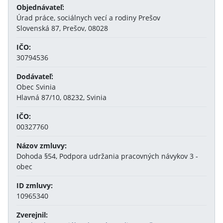
Objednávateľ:
Úrad práce, sociálnych vecí a rodiny Prešov
Slovenská 87, Prešov, 08028
IČO:
30794536
Dodávateľ:
Obec Svinia
Hlavná 87/10, 08232, Svinia
IČO:
00327760
Názov zmluvy:
Dohoda §54, Podpora udržania pracovných návykov 3 -
obec
ID zmluvy:
10965340
Zverejnil: