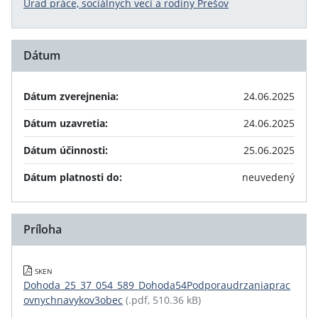
Úrad práce, sociálnych vecí a rodiny Prešov
Dátum
Dátum zverejnenia:
24.06.2025
Dátum uzavretia:
24.06.2025
Dátum účinnosti:
25.06.2025
Dátum platnosti do:
neuvedený
Príloha
SKEN
Dohoda_25_37_054_589_Dohoda54Podporaudrzaniaprac
ovnychnavykov3obec
(.pdf, 510.36 kB)