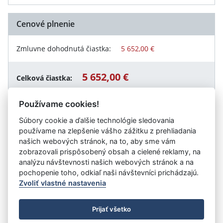
Cenové plnenie
Zmluvne dohodnutá čiastka:
5 652,00 €
5 652,00 €
Celková čiastka:
Používame cookies!
Súbory cookie a ďalšie technológie sledovania
Návrat späť
používame na zlepšenie vášho zážitku z prehliadania
našich webových stránok, na to, aby sme vám
zobrazovali prispôsobený obsah a cielené reklamy, na
analýzu návštevnosti našich webových stránok a na
Vystavil:
Úrad práce, sociálnych vecí a rodiny Prešov
pochopenie toho, odkiaľ naši návštevníci prichádzajú.
Zvoliť vlastné nastavenia
©
Úrad vlády SR
- Všetky práva vyhradené
Prijať všetko
Prehlásenie o prístupnosti
Zmluvy do 31.12.2010
Nastavenia cookies