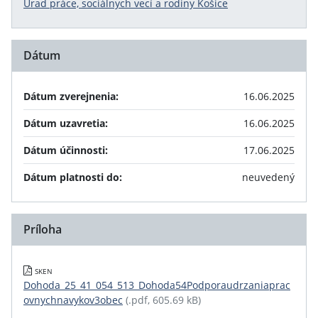
Úrad práce, sociálnych vecí a rodiny Košice
Dátum
Dátum zverejnenia:
16.06.2025
Dátum uzavretia:
16.06.2025
Dátum účinnosti:
17.06.2025
Dátum platnosti do:
neuvedený
Príloha
SKEN
Dohoda_25_41_054_513_Dohoda54Podporaudrzaniaprac
ovnychnavykov3obec
(.pdf, 605.69 kB)