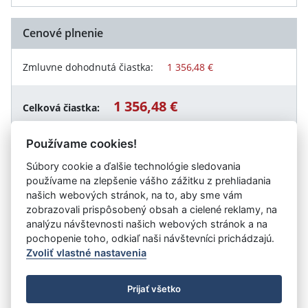
Cenové plnenie
Zmluvne dohodnutá čiastka:
1 356,48 €
1 356,48 €
Celková čiastka:
Používame cookies!
Súbory cookie a ďalšie technológie sledovania
Návrat späť
používame na zlepšenie vášho zážitku z prehliadania
našich webových stránok, na to, aby sme vám
zobrazovali prispôsobený obsah a cielené reklamy, na
analýzu návštevnosti našich webových stránok a na
Vystavil:
Úrad práce, sociálnych vecí a rodiny Košice
pochopenie toho, odkiaľ naši návštevníci prichádzajú.
Zvoliť vlastné nastavenia
©
Úrad vlády SR
- Všetky práva vyhradené
Prijať všetko
Prehlásenie o prístupnosti
Zmluvy do 31.12.2010
Nastavenia cookies