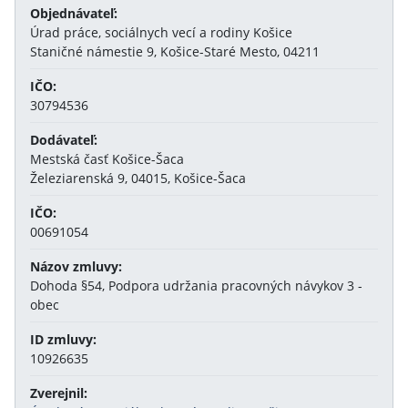
Objednávateľ:
Úrad práce, sociálnych vecí a rodiny Košice
Staničné námestie 9, Košice-Staré Mesto, 04211
IČO:
30794536
Dodávateľ:
Mestská časť Košice-Šaca
Železiarenská 9, 04015, Košice-Šaca
IČO:
00691054
Názov zmluvy:
Dohoda §54, Podpora udržania pracovných návykov 3 -
obec
ID zmluvy:
10926635
Zverejnil: