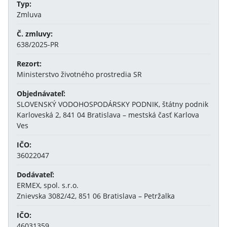
Typ:
Zmluva
Č. zmluvy:
638/2025-PR
Rezort:
Ministerstvo životného prostredia SR
Objednávateľ:
SLOVENSKÝ VODOHOSPODÁRSKY PODNIK, štátny podnik
Karloveská 2, 841 04 Bratislava – mestská časť Karlova
Ves
IČO:
36022047
Dodávateľ:
ERMEX, spol. s.r.o.
Znievska 3082/42, 851 06 Bratislava – Petržalka
IČO:
46031359