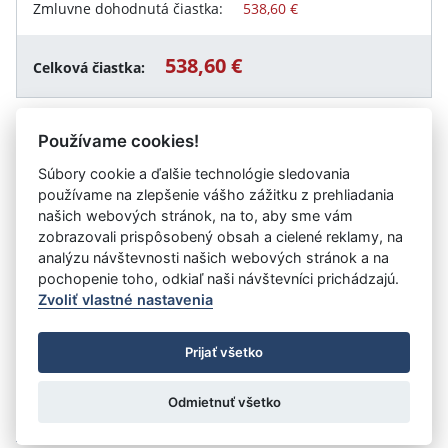
Zmluvne dohodnutá čiastka:
538,60 €
538,60 €
Celková čiastka:
Používame cookies!
Návrat späť
Súbory cookie a ďalšie technológie sledovania
používame na zlepšenie vášho zážitku z prehliadania
našich webových stránok, na to, aby sme vám
zobrazovali prispôsobený obsah a cielené reklamy, na
Vystavil:
Kreatívny inštitút Trenčín,n.o. Anglická verzia
analýzu návštevnosti našich webových stránok a na
názvu je: Creative Institute Trenčín, n.o.
pochopenie toho, odkiaľ naši návštevníci prichádzajú.
Zvoliť vlastné nastavenia
©
Úrad vlády SR
- Všetky práva vyhradené
Prijať všetko
Prehlásenie o prístupnosti
Zmluvy do 31.12.2010
Nastavenia cookies
Odmietnuť všetko
Tvorba stránok
: Aglo Solutions
Redakčný systém
: SysCom