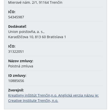
Mierové nám. 2/1, 91164 Trenčín
IČO:
54345987
Dodávateľ:
Union poisťovňa, a. s.,
Karadžičova 10, 813 60 Bratislava 1
IČO:
31322051
Názov zmluvy:
Poistná zmluva
ID zmluvy:
10885656
Zverejnil:
Kreatívny inštitút Trenčín,n.o. Anglická verzia názvu je:
Creative Institute Trenčín, n.o.