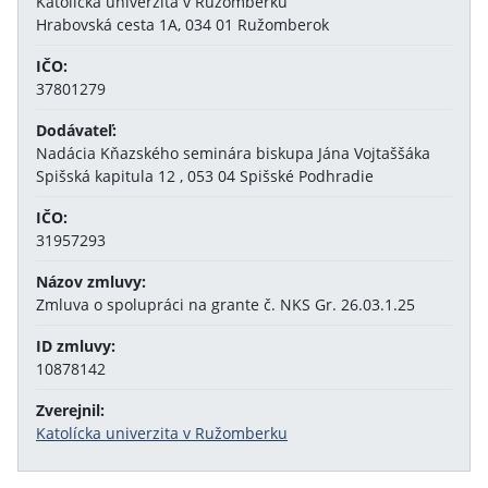
Katolícka univerzita v Ružomberku
Hrabovská cesta 1A, 034 01 Ružomberok
IČO:
37801279
Dodávateľ:
Nadácia Kňazského seminára biskupa Jána Vojtaššáka
Spišská kapitula 12 , 053 04 Spišské Podhradie
IČO:
31957293
Názov zmluvy:
Zmluva o spolupráci na grante č. NKS Gr. 26.03.1.25
ID zmluvy:
10878142
Zverejnil:
Katolícka univerzita v Ružomberku