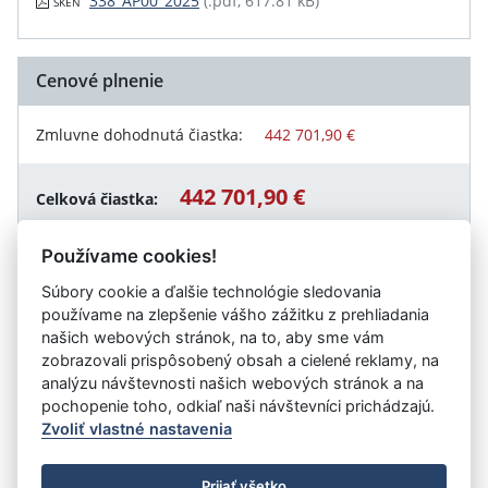
338_AP00_2025
(.pdf, 617.81 kB)
SKEN
Cenové plnenie
Zmluvne dohodnutá čiastka:
442 701,90 €
442 701,90 €
Celková čiastka:
Používame cookies!
Súbory cookie a ďalšie technológie sledovania
Návrat späť
používame na zlepšenie vášho zážitku z prehliadania
našich webových stránok, na to, aby sme vám
zobrazovali prispôsobený obsah a cielené reklamy, na
analýzu návštevnosti našich webových stránok a na
Vystavil:
Ministerstvo dopravy Slovenskej republiky
pochopenie toho, odkiaľ naši návštevníci prichádzajú.
Zvoliť vlastné nastavenia
©
Úrad vlády SR
- Všetky práva vyhradené
Prijať všetko