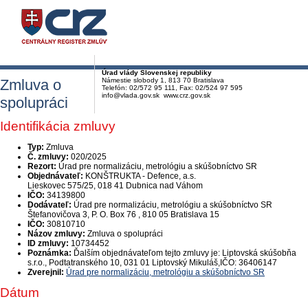
Úrad vlády Slovenskej republiky
Zmluva o
Námestie slobody 1, 813 70 Bratislava
Telefón: 02/572 95 111, Fax: 02/524 97 595
info@vlada.gov.sk www.crz.gov.sk
spolupráci
Identifikácia zmluvy
Typ:
Zmluva
Č. zmluvy:
020/2025
Rezort:
Úrad pre normalizáciu, metrológiu a skúšobníctvo SR
Objednávateľ:
KONŠTRUKTA - Defence, a.s.
Lieskovec 575/25, 018 41 Dubnica nad Váhom
IČO:
34139800
Dodávateľ:
Úrad pre normalizáciu, metrológiu a skúšobníctvo SR
Štefanovičova 3, P. O. Box 76 , 810 05 Bratislava 15
IČO:
30810710
Názov zmluvy:
Zmluva o spolupráci
ID zmluvy:
10734452
Poznámka:
Ďalším objednávateľom tejto zmluvy je: Liptovská skúšobňa
s.r.o., Podtatranského 10, 031 01 Liptovský Mikuláš,IČO: 36406147
Zverejnil:
Úrad pre normalizáciu, metrológiu a skúšobníctvo SR
Dátum