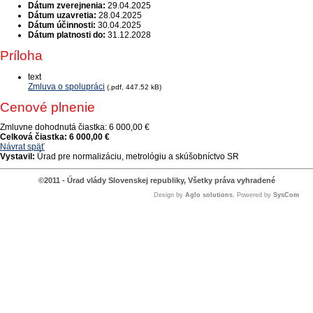
Dátum zverejnenia:
29.04.2025
Dátum uzavretia:
28.04.2025
Dátum účinnosti:
30.04.2025
Dátum platnosti do:
31.12.2028
Príloha
text
Zmluva o spolupráci
(.pdf, 447.52 kB)
Cenové plnenie
Zmluvne dohodnutá čiastka:
6 000,00 €
Celková čiastka:
6 000,00 €
Návrat späť
Vystavil:
Úrad pre normalizáciu, metrológiu a skúšobníctvo SR
©2011 - Úrad vlády Slovenskej republiky, Všetky práva vyhradené
Design by
Aglo solutions
, Powered by
SysCom