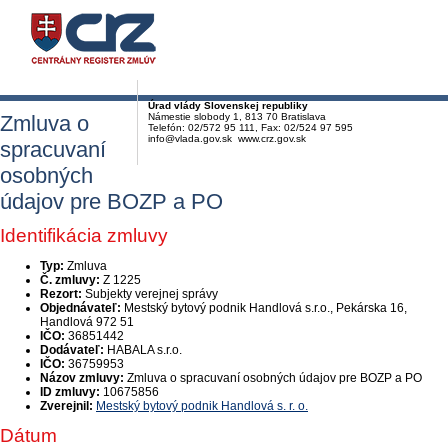
Úrad vlády Slovenskej republiky
Zmluva o
Námestie slobody 1, 813 70 Bratislava
Telefón: 02/572 95 111, Fax: 02/524 97 595
info@vlada.gov.sk www.crz.gov.sk
spracuvaní
osobných
údajov pre BOZP a PO
Identifikácia zmluvy
Typ:
Zmluva
Č. zmluvy:
Z 1225
Rezort:
Subjekty verejnej správy
Objednávateľ:
Mestský bytový podnik Handlová s.r.o., Pekárska 16,
Handlová 972 51
IČO:
36851442
Dodávateľ:
HABALA s.r.o.
IČO:
36759953
Názov zmluvy:
Zmluva o spracuvaní osobných údajov pre BOZP a PO
ID zmluvy:
10675856
Zverejnil:
Mestský bytový podnik Handlová s. r. o.
Dátum