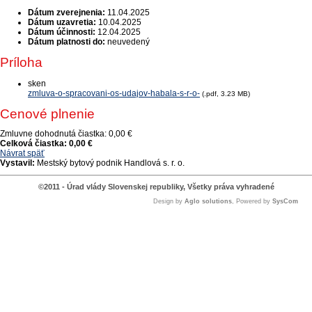
Dátum zverejnenia:
11.04.2025
Dátum uzavretia:
10.04.2025
Dátum účinnosti:
12.04.2025
Dátum platnosti do:
neuvedený
Príloha
sken
zmluva-o-spracovani-os-udajov-habala-s-r-o-
(.pdf, 3.23 MB)
Cenové plnenie
Zmluvne dohodnutá čiastka:
0,00 €
Celková čiastka:
0,00 €
Návrat späť
Vystavil:
Mestský bytový podnik Handlová s. r. o.
©2011 - Úrad vlády Slovenskej republiky, Všetky práva vyhradené
Design by
Aglo solutions
, Powered by
SysCom