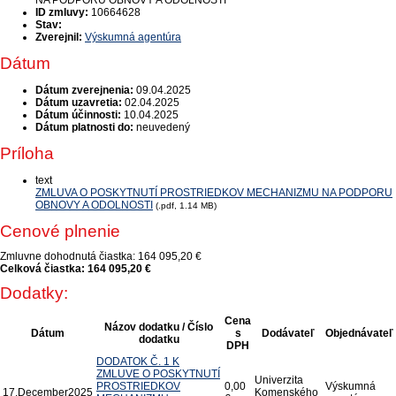
NA PODPORU OBNOVY A ODOLNOSTI
ID zmluvy:
10664628
Stav:
Zverejnil:
Výskumná agentúra
Dátum
Dátum zverejnenia:
09.04.2025
Dátum uzavretia:
02.04.2025
Dátum účinnosti:
10.04.2025
Dátum platnosti do:
neuvedený
Príloha
text
ZMLUVA O POSKYTNUTÍ PROSTRIEDKOV MECHANIZMU NA PODPORU
OBNOVY A ODOLNOSTI
(.pdf, 1.14 MB)
Cenové plnenie
Zmluvne dohodnutá čiastka:
164 095,20 €
Celková čiastka:
164 095,20 €
Dodatky:
Cena
Názov dodatku / Číslo
Dátum
s
Dodávateľ
Objednávateľ
dodatku
DPH
DODATOK Č. 1 K
ZMLUVE O POSKYTNUTÍ
Univerzita
PROSTRIEDKOV
0,00
Výskumná
17.
December
2025
Komenského