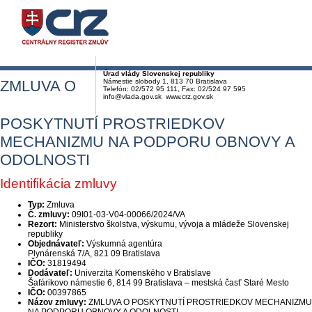
Úrad vlády Slovenskej republiky
ZMLUVA O
Námestie slobody 1, 813 70 Bratislava
Telefón: 02/572 95 111, Fax: 02/524 97 595
info@vlada.gov.sk www.crz.gov.sk
POSKYTNUTÍ PROSTRIEDKOV
MECHANIZMU NA PODPORU OBNOVY A
ODOLNOSTI
Identifikácia zmluvy
Typ:
Zmluva
Č. zmluvy:
09I01-03-V04-00066/2024/VA
Rezort:
Ministerstvo školstva, výskumu, vývoja a mládeže Slovenskej
republiky
Objednávateľ:
Výskumná agentúra
Plynárenská 7/A, 821 09 Bratislava
IČO:
31819494
Dodávateľ:
Univerzita Komenského v Bratislave
Šafárikovo námestie 6, 814 99 Bratislava – mestská časť Staré Mesto
IČO:
00397865
Názov zmluvy:
ZMLUVA O POSKYTNUTÍ PROSTRIEDKOV MECHANIZMU