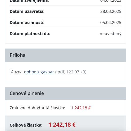
Dátum zverejnenia:
04.04.2025
Dátum uzavretia:
28.03.2025
Dátum účinnosti:
05.04.2025
Dátum platnosti do:
neuvedený
Príloha
dohoda_gaspar
(.pdf, 122.97 kB)
SKEN
Cenové plnenie
Zmluvne dohodnutá čiastka:
1 242,18 €
1 242,18 €
Celková čiastka: