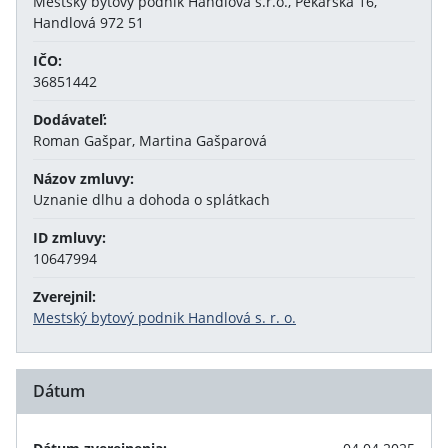
Mestský bytový podnik Handlová s.r.o., Pekárska 16,
Handlová 972 51
IČO:
36851442
Dodávateľ:
Roman Gašpar, Martina Gašparová
Názov zmluvy:
Uznanie dlhu a dohoda o splátkach
ID zmluvy:
10647994
Zverejnil:
Mestský bytový podnik Handlová s. r. o.
Dátum