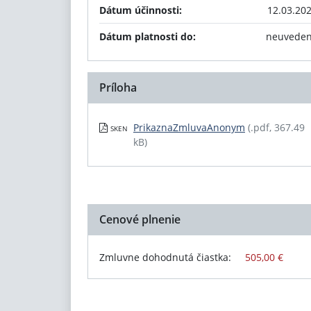
Dátum účinnosti:
12.03.20
Dátum platnosti do:
neuvede
Príloha
PrikaznaZmluvaAnonym
(.pdf, 367.49
SKEN
kB)
Cenové plnenie
Zmluvne dohodnutá čiastka:
505,00 €