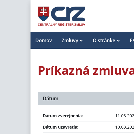
Domov
Zmluvy
O stránke
F
Príkazná zmluv
Dátum
Dátum zverejnenia:
11.03.20
Dátum uzavretia:
10.03.20