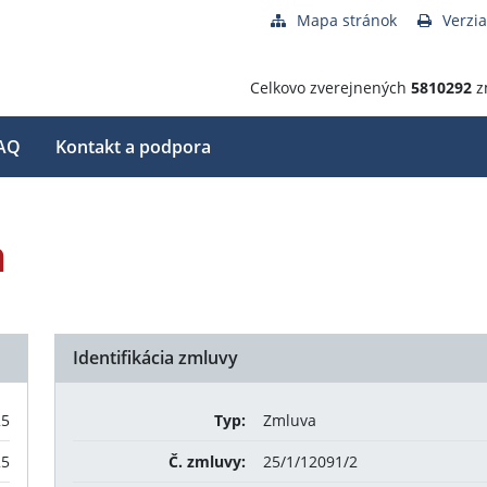
Mapa stránok
Verzia
Celkovo zverejnených
5810292
z
AQ
Kontakt a podpora
a
Identifikácia zmluvy
25
Typ:
Zmluva
25
Č. zmluvy:
25/1/12091/2