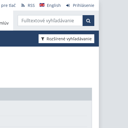
 pre tlač
RSS
English
Prihlásenie
mlúv
Rozšírené vyhľadávanie