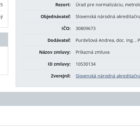
25
Rezort:
Úrad pre normalizáciu, metrol
ný
Objednávateľ:
Slovenská národná akreditačn
IČO:
30809673
Dodávateľ:
Purdešová Andrea, doc. Ing. , 
Názov zmluvy:
Príkazná zmluva
ID zmluvy:
10530134
Zverejnil:
Slovenská národná akreditačn