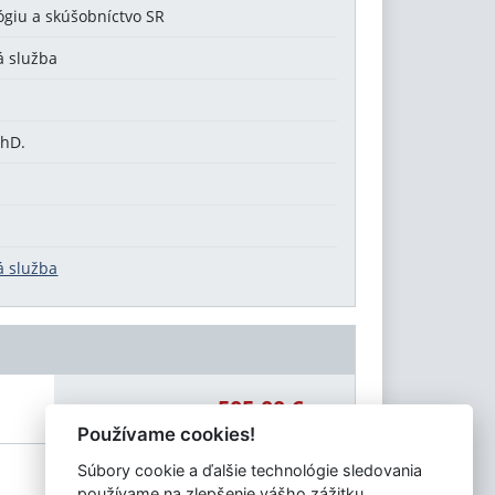
ógiu a skúšobníctvo SR
á služba
PhD.
á služba
505,00 €
Celková čiastka:
Používame cookies!
Súbory cookie a ďalšie technológie sledovania
používame na zlepšenie vášho zážitku