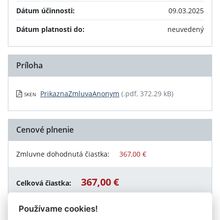
Dátum účinnosti:
09.03.2025
Dátum platnosti do:
neuvedený
Príloha
PrikaznaZmluvaAnonym
(.pdf, 372.29 kB)
SKEN
Cenové plnenie
Zmluvne dohodnutá čiastka:
367,00 €
367,00 €
Celková čiastka:
Používame cookies!