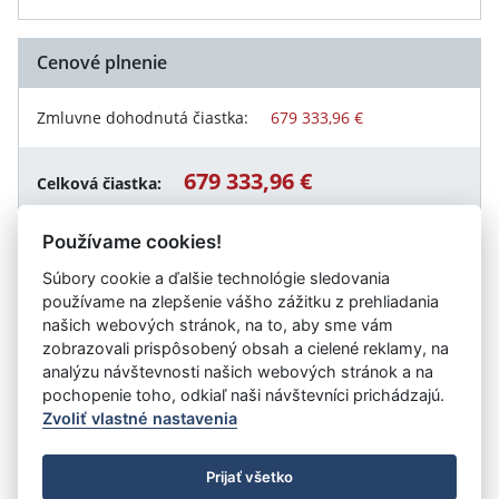
Cenové plnenie
Zmluvne dohodnutá čiastka:
679 333,96 €
679 333,96 €
Celková čiastka:
Používame cookies!
Súbory cookie a ďalšie technológie sledovania
Návrat späť
používame na zlepšenie vášho zážitku z prehliadania
našich webových stránok, na to, aby sme vám
zobrazovali prispôsobený obsah a cielené reklamy, na
analýzu návštevnosti našich webových stránok a na
Vystavil:
Univerzita Komenského v Bratislave -
pochopenie toho, odkiaľ naši návštevníci prichádzajú.
Zvoliť vlastné nastavenia
©
Úrad vlády SR
- Všetky práva vyhradené
Prijať všetko
Prehlásenie o prístupnosti
Zmluvy do 31.12.2010