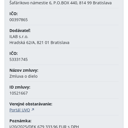
Šafárikovo námestie 6, P.O.BOX 440, 814 99 Bratislava
IČO:
00397865
Dodávateľ:
ILAB s.r.o.
Hradská 62/A, 821 01 Bratislava
IČO:
53331745
Názov zmluvy:
Zmluva o dielo
ID zmluvy:
10521667
Verejné obstarávanie:
Portál UVO
Poznámka:
I/20/2025/DEK 679 333,96 EUR s DPH