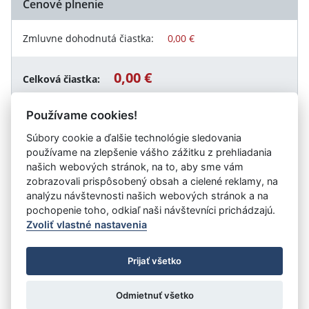
Cenové plnenie
Zmluvne dohodnutá čiastka:
0,00 €
0,00 €
Celková čiastka:
Používame cookies!
Súbory cookie a ďalšie technológie sledovania
Návrat späť
používame na zlepšenie vášho zážitku z prehliadania
našich webových stránok, na to, aby sme vám
zobrazovali prispôsobený obsah a cielené reklamy, na
analýzu návštevnosti našich webových stránok a na
Vystavil:
Ministerstvo dopravy Slovenskej republiky
pochopenie toho, odkiaľ naši návštevníci prichádzajú.
Zvoliť vlastné nastavenia
©
Úrad vlády SR
- Všetky práva vyhradené
Prijať všetko
Prehlásenie o prístupnosti
Zmluvy do 31.12.2010
Nastavenia cookies
Odmietnuť všetko
Tvorba stránok
: Aglo Solutions