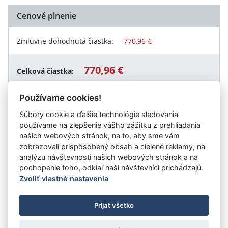
Cenové plnenie
Zmluvne dohodnutá čiastka:
770,96 €
770,96 €
Celková čiastka:
Používame cookies!
Súbory cookie a ďalšie technológie sledovania
Návrat späť
používame na zlepšenie vášho zážitku z prehliadania
našich webových stránok, na to, aby sme vám
zobrazovali prispôsobený obsah a cielené reklamy, na
analýzu návštevnosti našich webových stránok a na
Vystavil:
Slovenská pošta, a. s.
pochopenie toho, odkiaľ naši návštevníci prichádzajú.
Zvoliť vlastné nastavenia
©
Úrad vlády SR
- Všetky práva vyhradené
Prijať všetko
Prehlásenie o prístupnosti
Zmluvy do 31.12.2010
Nastavenia cookies