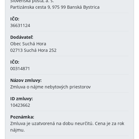
Slovenská pošta, a. s.
Partizánska cesta 9, 975 99 Banská Bystrica
IČO:
36631124
Dodávateľ:
Obec Suchá Hora
02713 Suchá Hora 252
IČO:
00314871
Názov zmluvy:
Zmluva o nájme nebytových priestorov
ID zmluvy:
10423662
Poznámka:
Zmluva je uzatvorená na dobu neurčitú. Cena je za rok
nájmu.