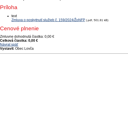
Príloha
text
Zmluva o poskytnutí služieb č. 159/2024/ŽoNFP
(.pdf, 501.81 kB)
Cenové plnenie
Zmluvne dohodnutá čiastka:
0,00 €
Celková čiastka:
0,00 €
Návrat späť
Vystavil:
Obec Lovča