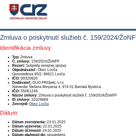
Zmluva o poskytnutí služieb č. 159/2024/ŽoN
Identifikácia zmluvy
Typ:
Zmluva
Č. zmluvy:
159/2024/ŽoNFP
Rezort:
Subjekty verejnej správy
Objednávateľ:
Obec Lovča
Geromettova 95/2, 96621 Lovča
IČO:
00320820
Dodávateľ:
DUO PROjekt, s.r.o.
Námestie Štefana Moysesa 4, 974 01 Banská Bystrica
IČO:
55061249
Názov zmluvy:
Zmluva o poskytnutí služieb č. 159/2024/ŽoNFP
ID zmluvy:
10329669
Zverejnil:
Obec Lovča
Dátum
Dátum zverejnenia:
23.01.2025
Dátum uzavretia:
22.01.2025
Dátum účinnosti:
24.01.2025
Dátum platnosti do:
neuvedený