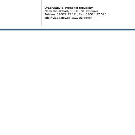
Úrad vlády Slovenskej republiky
Námestie slobody 1, 813 70 Bratislava
Telefón: 02/572 95 111, Fax: 02/524 97 595
info@vlada.gov.sk www.crz.gov.sk