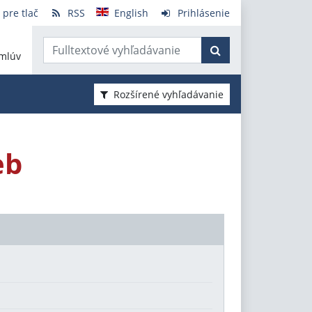
 pre tlač
RSS
English
Prihlásenie
mlúv
Rozšírené vyhľadávanie
eb