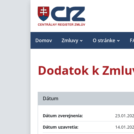
Domov
Zmluvy
O stránke
F
Dodatok k Zmluv
Dátum
Dátum zverejnenia:
23.01.20
Dátum uzavretia:
14.01.20