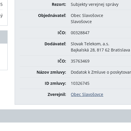
25
Rezort:
Subjekty verejnej správy
ný
Objednávateľ:
Obec Slavošovce
Slavošovce
IČO:
00328847
Dodávateľ:
Slovak Telekom, a.s.
Bajkalská 28, 817 62 Bratislava
IČO:
35763469
Názov zmluvy:
Dodatok k Zmluve o poskytovan
ID zmluvy:
10326745
Zverejnil:
Obec Slavošovce