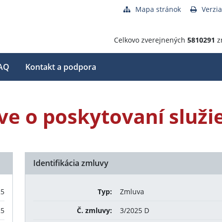
Mapa stránok
Verzia
Celkovo zverejnených
5810291
z
AQ
Kontakt a podpora
e o poskytovaní služi
Identifikácia zmluvy
25
Typ:
Zmluva
25
Č. zmluvy:
3/2025 D