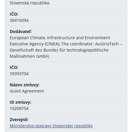
Slovenská republika
IČO:
30416094
Dodávateľ:
European Climate, Infrastructure and Environment
Executive Agency (CINEA), The coordinator: AustriaTech –
Gesellschaft des Bundes für technologiepolitische
Maßnahmen GmbH,
IČO:
39393704
Názov zmluvy:
Grant Agreement
ID zmluvy:
10208754
Zverejnil:
Ministerstvo dopravy Slovenskej republiky