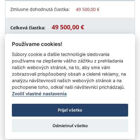
Zmluvne dohodnutá čiastka:
49 500,00 €
49 500,00 €
Celková čiastka:
Používame cookies!
Súbory cookie a ďalšie technológie sledovania
Návrat späť
používame na zlepšenie vášho zážitku z prehliadania
našich webových stránok, na to, aby sme vám
zobrazovali prispôsobený obsah a cielené reklamy, na
analýzu návštevnosti našich webových stránok a na
Vystavil:
Ministerstvo dopravy Slovenskej republiky
pochopenie toho, odkiaľ naši návštevníci prichádzajú.
Zvoliť vlastné nastavenia
©
Úrad vlády SR
- Všetky práva vyhradené
Prijať všetko
Prehlásenie o prístupnosti
Zmluvy do 31.12.2010
Nastavenia cookies
Odmietnuť všetko
Tvorba stránok
: Aglo Solutions
Redakčný systém
: SysCom