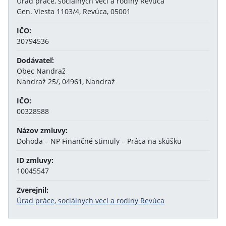
Úrad práce, sociálnych vecí a rodiny Revúca
Gen. Viesta 1103/4, Revúca, 05001
IČO:
30794536
Dodávateľ:
Obec Nandraž
Nandraž 25/, 04961, Nandraž
IČO:
00328588
Názov zmluvy:
Dohoda – NP Finančné stimuly – Práca na skúšku
ID zmluvy:
10045547
Zverejnil:
Úrad práce, sociálnych vecí a rodiny Revúca