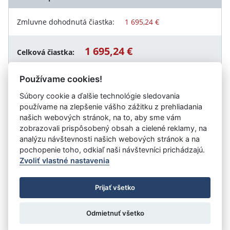
Zmluvne dohodnutá čiastka:
1 695,24 €
1 695,24 €
Celková čiastka:
Používame cookies!
Súbory cookie a ďalšie technológie sledovania
Návrat späť
používame na zlepšenie vášho zážitku z prehliadania
našich webových stránok, na to, aby sme vám
zobrazovali prispôsobený obsah a cielené reklamy, na
analýzu návštevnosti našich webových stránok a na
Vystavil:
Úrad práce, sociálnych vecí a rodiny Revúca
pochopenie toho, odkiaľ naši návštevníci prichádzajú.
Zvoliť vlastné nastavenia
©
Úrad vlády SR
- Všetky práva vyhradené
Prijať všetko
Prehlásenie o prístupnosti
Zmluvy do 31.12.2010
Nastavenia cookies
Odmietnuť všetko
Tvorba stránok
: Aglo Solutions
Redakčný systém
: SysCom