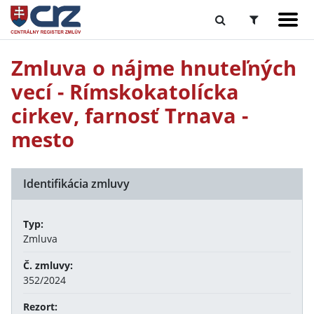
Zmluva o nájme hnuteľných
vecí - Rímskokatolícka
cirkev, farnosť Trnava -
mesto
Identifikácia zmluvy
Typ:
Zmluva
Č. zmluvy:
352/2024
Rezort: