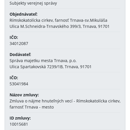
Subjekty verejnej správy
Objednávateľ:
Rímskokatolícka cirkev, farnosť Trnava-sv.Mikuláša
Ulica M.Schneidra-Trnavského 399/3, Trnava, 91701
IČO:
34012087
Dodávateľ:
Správa majetku mesta Trnava, p.o.
Ulica Spartakovská 7239/1B, Trnava, 91701
IČO:
53041984
Názov zmluvy:
Zmluva o nájme hnuteľných vecí - Rímskokatolícka cirkev,
farnosť Trnava - mesto
ID zmluvy:
10015681