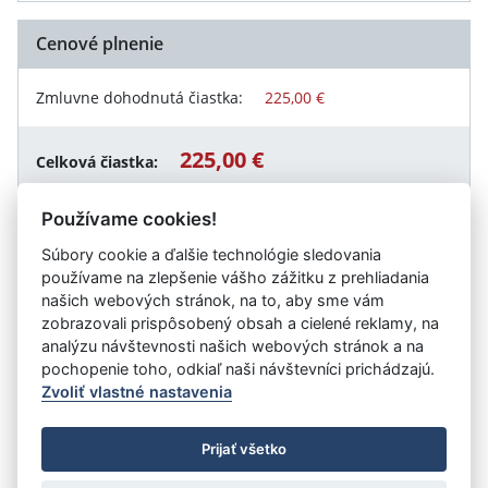
Cenové plnenie
Zmluvne dohodnutá čiastka:
225,00 €
225,00 €
Celková čiastka:
Používame cookies!
Súbory cookie a ďalšie technológie sledovania
Návrat späť
používame na zlepšenie vášho zážitku z prehliadania
našich webových stránok, na to, aby sme vám
zobrazovali prispôsobený obsah a cielené reklamy, na
analýzu návštevnosti našich webových stránok a na
Vystavil:
Správa majetku mesta Trnava, p. o.
pochopenie toho, odkiaľ naši návštevníci prichádzajú.
Zvoliť vlastné nastavenia
©
Úrad vlády SR
- Všetky práva vyhradené
Prijať všetko
Prehlásenie o prístupnosti
Zmluvy do 31.12.2010
Nastavenia cookies