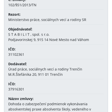
102/§51/2013/TN
Rezort:
Ministerstvo práce, sociálnych vecí a rodiny SR
Objednávateľ:
S T A B I L I T , spol. s r.o.
Podjavorinskej 9, 915 14 Nové Mesto nad Váhom
IČO:
31102361
Dodávateľ:
Úrad práce, sociálnych vecí a rodiny Trenčín
M.R.Štefánika 20, 911 01 Trenčín
IČO:
37916301
Názov zmluvy:
Dohoda o zabezpečení podmienok vykonávania
absolventskej praxe absolventa školy, vedeného v