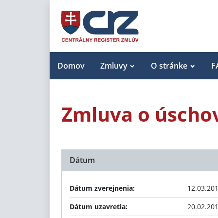
Domov
Zmluvy
O stránke
F
Zmluva o úscho
Dátum
Dátum zverejnenia:
12.03.20
Dátum uzavretia:
20.02.20