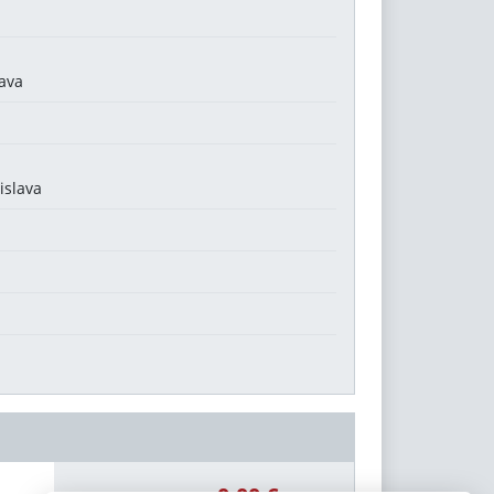
lava
islava