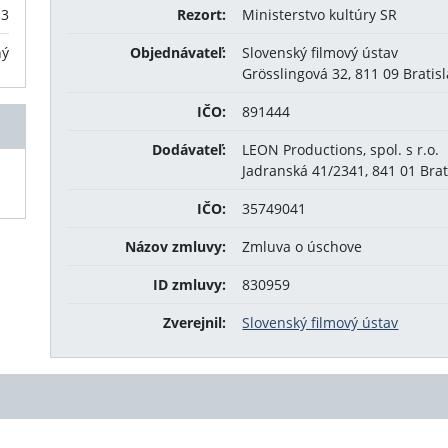
13
Rezort:
Ministerstvo kultúry SR
ný
Objednávateľ:
Slovenský filmový ústav
Grösslingová 32, 811 09 Bratis
IČO:
891444
Dodávateľ:
LEON Productions, spol. s r.o.
Jadranská 41/2341, 841 01 Brat
IČO:
35749041
Názov zmluvy:
Zmluva o úschove
ID zmluvy:
830959
Zverejnil:
Slovenský filmový ústav