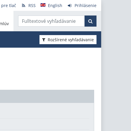
 pre tlač
RSS
English
Prihlásenie
mlúv
Rozšírené vyhľadávanie