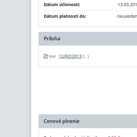
Dátum účinnosti:
13.03.20
Dátum platnosti do:
neuvede
Príloha
12/RZ/2013
(., )
TEXT
Cenové plnenie