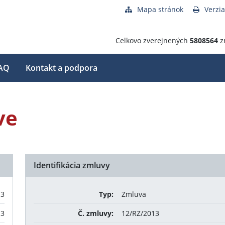
Mapa stránok
Verzia
Celkovo zverejnených
5808564
z
AQ
Kontakt a podpora
ve
Identifikácia zmluvy
13
Typ:
Zmluva
13
Č. zmluvy:
12/RZ/2013