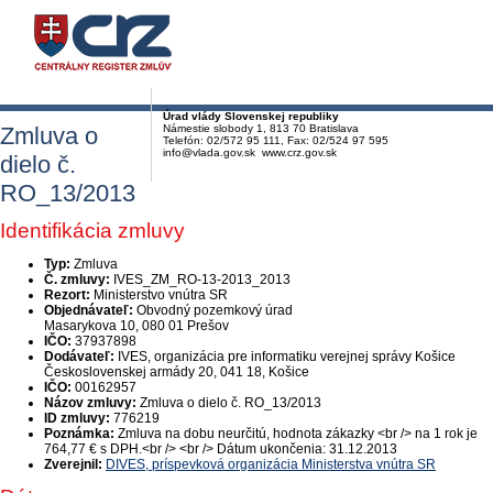
Úrad vlády Slovenskej republiky
Zmluva o
Námestie slobody 1, 813 70 Bratislava
Telefón: 02/572 95 111, Fax: 02/524 97 595
info@vlada.gov.sk www.crz.gov.sk
dielo č.
RO_13/2013
Identifikácia zmluvy
Typ:
Zmluva
Č. zmluvy:
IVES_ZM_RO-13-2013_2013
Rezort:
Ministerstvo vnútra SR
Objednávateľ:
Obvodný pozemkový úrad
Masarykova 10, 080 01 Prešov
IČO:
37937898
Dodávateľ:
IVES, organizácia pre informatiku verejnej správy Košice
Československej armády 20, 041 18, Košice
IČO:
00162957
Názov zmluvy:
Zmluva o dielo č. RO_13/2013
ID zmluvy:
776219
Poznámka:
Zmluva na dobu neurčitú, hodnota zákazky <br /> na 1 rok je
764,77 € s DPH.<br /> <br /> Dátum ukončenia: 31.12.2013
Zverejnil:
DIVES, príspevková organizácia Ministerstva vnútra SR