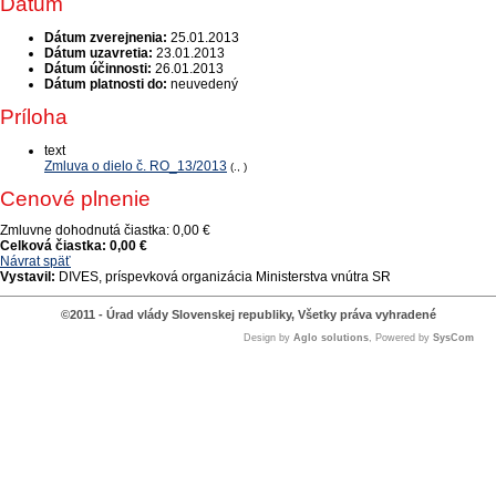
Dátum
Dátum zverejnenia:
25.01.2013
Dátum uzavretia:
23.01.2013
Dátum účinnosti:
26.01.2013
Dátum platnosti do:
neuvedený
Príloha
text
Zmluva o dielo č. RO_13/2013
(., )
Cenové plnenie
Zmluvne dohodnutá čiastka:
0,00 €
Celková čiastka:
0,00 €
Návrat späť
Vystavil:
DIVES, príspevková organizácia Ministerstva vnútra SR
©2011 - Úrad vlády Slovenskej republiky, Všetky práva vyhradené
Design by
Aglo solutions
, Powered by
SysCom