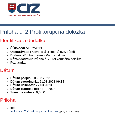
Príloha č. 2 Protikorupčná doložka
Identifikácia dodatku
Číslo dodatku:
2/2023
Obstarávateľ:
Slovenská ústredná hvezdáreň
Dodávateľ:
Hvezdáreň v Partizánskom
Názov dodatku:
Príloha č. 2 Protikorupčná doložka
Poznámka:
Dátum
Dátum podpisu:
03.03.2023
Dátum zverejnenia:
21.03.2023 09:14
Dátum účinnosti:
22.03.2023
Dátum platnosti do:
31.12.2023
Suma na zmluve:
0,00 €
Príloha
text
Príloha č. 2 Protikorupčná doložka
(.pdf, 116.37 kB)