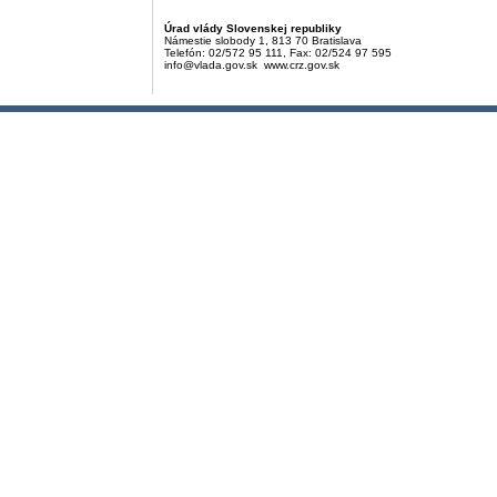
Úrad vlády Slovenskej republiky
Námestie slobody 1, 813 70 Bratislava
Telefón: 02/572 95 111, Fax: 02/524 97 595
info@vlada.gov.sk www.crz.gov.sk