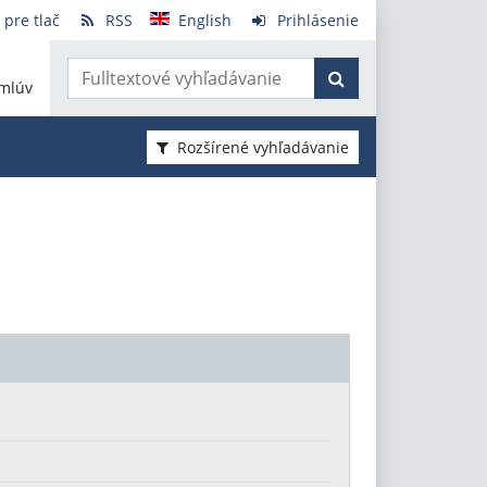
 pre tlač
RSS
English
Prihlásenie
mlúv
Rozšírené vyhľadávanie