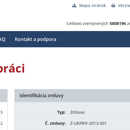
Mapa stránok
Verzia
Celkovo zverejnených
5808196
z
AQ
Kontakt a podpora
práci
Identifikácia zmluvy
13
Typ:
Zmluva
12
Č. zmluvy:
Z-UKPRIF-2013-001