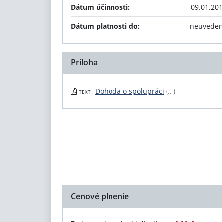
Dátum účinnosti:
09.01.20
Dátum platnosti do:
neuvede
Príloha
Dohoda o spolupráci
(., )
TEXT
Cenové plnenie