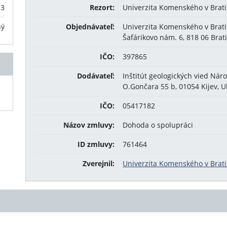
13
Rezort:
Univerzita Komenského v Brati
ný
Objednávateľ:
Univerzita Komenského v Brati
Šafárikovo nám. 6, 818 06 Brati
IČO:
397865
Dodávateľ:
Inštitút geologických vied Ná
O.Gončara 55 b, 01054 Kijev, U
IČO:
05417182
Názov zmluvy:
Dohoda o spolupráci
ID zmluvy:
761464
Zverejnil:
Univerzita Komenského v Brati