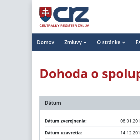
Domov
Zmluvy
O stránke
F
Dohoda o spolu
Dátum
Dátum zverejnenia:
08.01.20
Dátum uzavretia:
14.12.20