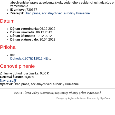
absolventskej praxe absolventa školy, vedeného v evidencii uchádzačov o
zamestnanie
ID zmluvy:
730657
Zverejnil:
Úrad práce, sociálnych vecí a rodiny Humenné
Dátum
Dátum zverejnenia:
06.12.2012
Dátum uzavretia:
06.12.2012
Dátum účinnosti:
10.12.2012
Dátum platnosti do:
30.04.2013
Príloha
text
Dohoda č.207§512012 HE
(., )
Cenové plnenie
Zmluvne dohodnutá čiastka:
0,00 €
Celková čiastka:
0,00 €
Návrat späť
Vystavil:
Úrad práce, sociálnych vecí a rodiny Humenné
©2011 - Úrad vlády Slovenskej republiky, Všetky práva vyhradené
Design by
Aglo solutions
, Powered by
SysCom