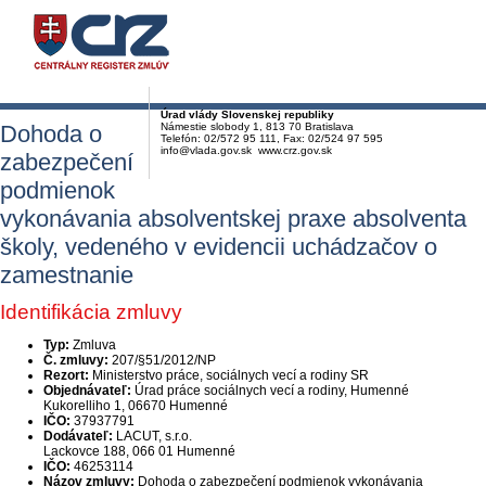
Úrad vlády Slovenskej republiky
Dohoda o
Námestie slobody 1, 813 70 Bratislava
Telefón: 02/572 95 111, Fax: 02/524 97 595
info@vlada.gov.sk www.crz.gov.sk
zabezpečení
podmienok
vykonávania absolventskej praxe absolventa
školy, vedeného v evidencii uchádzačov o
zamestnanie
Identifikácia zmluvy
Typ:
Zmluva
Č. zmluvy:
207/§51/2012/NP
Rezort:
Ministerstvo práce, sociálnych vecí a rodiny SR
Objednávateľ:
Úrad práce sociálnych vecí a rodiny, Humenné
Kukorelliho 1, 06670 Humenné
IČO:
37937791
Dodávateľ:
LACUT, s.r.o.
Lackovce 188, 066 01 Humenné
IČO:
46253114
Názov zmluvy:
Dohoda o zabezpečení podmienok vykonávania