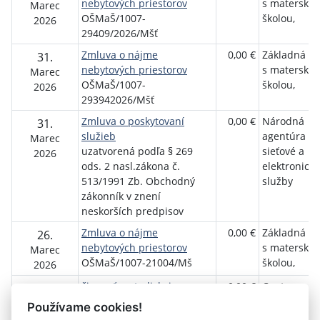
nebytových priestorov
s matersko
Marec
OŠMaŠ/1007-
školou,
2026
29409/2026/Mšť
Zmluva o nájme
0,00 €
Základná šk
31.
nebytových priestorov
s matersko
Marec
OŠMaŠ/1007-
školou,
2026
293942026/Mšť
Zmluva o poskytovaní
0,00 €
Národná
31.
služieb
agentúra pr
Marec
uzatvorená podľa § 269
sieťové a
2026
ods. 2 nasl.zákona č.
elektronické
513/1991 Zb. Obchodný
služby
zákonník v znení
neskorších predpisov
Zmluva o nájme
0,00 €
Základná šk
26.
nebytových priestorov
s matersko
Marec
OŠMaŠ/1007-21004/Mš
školou,
2026
činnosť metodickej
0,00 €
Centrum
18.
podpory
poradenstv
Marec
Používame cookies!
Dohoda o spolupráci
prevencie
2026