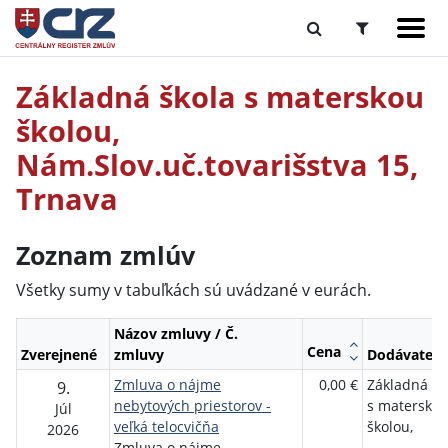
Základná škola s materskou
školou,
Nám.Slov.uč.tovarišstva 15,
Trnava
Zoznam zmlúv
Všetky sumy v tabuľkách sú uvádzané v eurách.
Názov zmluvy / Č.
Cena
Zverejnené
zmluvy
Dodávateľ
Zmluva o nájme
0,00 €
Základná šk
9.
nebytových priestorov -
s matersko
Júl
veľká telocvičňa
školou,
2026
Zmluva o nájme