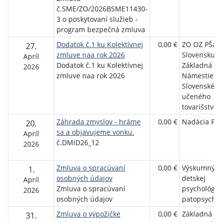
č.SME/ZO/2026BSME11430-
3 o poskytovaní služieb -
program bezpečná zmluva
Dodatok č.1 ku Kolektívnej
0,00 €
ZO OZ PŠaV
27.
zmluve naa rok 2026
Slovensku,
Apríl
Dodatok č.1 ku Kolektívnej
Základná šk
2026
zmluve naa rok 2026
Námestie
Slovenskéh
učeného
tovarišstva
Záhrada zmyslov - hráme
0,00 €
Nadácia Pon
20.
sa a objavujeme vonku.
Apríl
č.DMID26_12
2026
Zmluva o spracúvaní
0,00 €
Výskumný ú
1.
osobných údajov
detskej
Apríl
Zmluva o spracúvaní
psychológie
2026
osobných údajov
patopsychol
Zmluva o výpožičke
0,00 €
Základná šk
31.