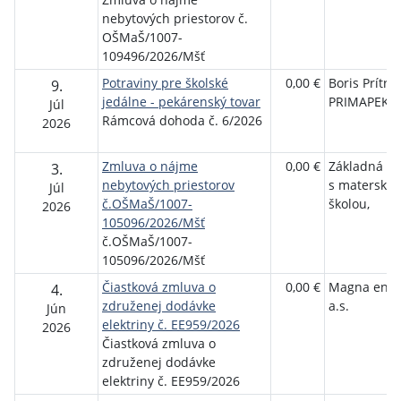
nebytových priestorov č.
OŠMaŠ/1007-
109496/2026/Mšť
Potraviny pre školské
0,00 €
Boris Prítrs
9.
jedálne - pekárenský tovar
PRIMAPEK
Júl
Rámcová dohoda č. 6/2026
2026
Zmluva o nájme
0,00 €
Základná šk
3.
nebytových priestorov
s matersko
Júl
č.OŠMaŠ/1007-
školou,
2026
105096/2026/Mšť
č.OŠMaŠ/1007-
105096/2026/Mšť
Čiastková zmluva o
0,00 €
Magna ener
4.
združenej dodávke
a.s.
Jún
elektriny č. EE959/2026
2026
Čiastková zmluva o
združenej dodávke
elektriny č. EE959/2026