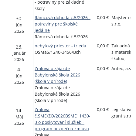
- potraviny pre základné
školy
Rámcová dohoda č.5/2026 -
0,00 €
Majster mäs
30.
potraviny pre školské
s.r.o.
Jún
jedálne
2026
Rámcová dohoda č.5/2026
nebytový priestor - trieda
0,00 €
Základná šk
23.
OŠMaŠ/1240-3456/Bch
s matersko
Január
školou,
2026
Zmluva o zájazde
0,00 €
Anteo, a.s.
4.
Babylonská škola 2026
Jún
(škola v prírode)
2026
Zmluva o zájazde
Babylonská škola 2026
(škola v prírode)
Zmluva
0,00 €
Legislatívny
14.
č.SME/ZO/2026BSME11430-
grant s.r.o.
Máj
3 o poskytovaní služieb -
2026
program bezpečná zmluva
Zmluva