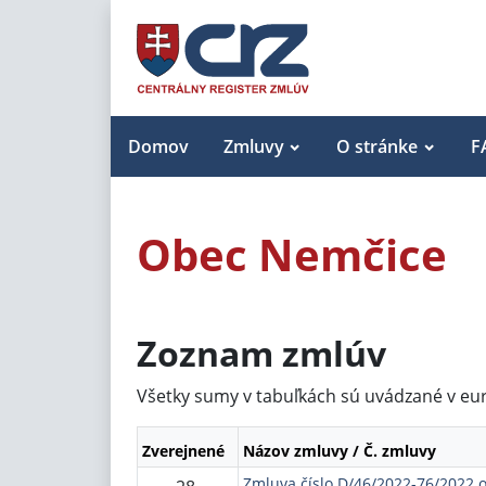
Domov
Zmluvy
O stránke
F
Obec Nemčice
Zoznam zmlúv
Všetky sumy v tabuľkách sú uvádzané v eu
Zverejnené
Názov zmluvy / Č. zmluvy
Zmluva číslo D/46/2022-76/2022 