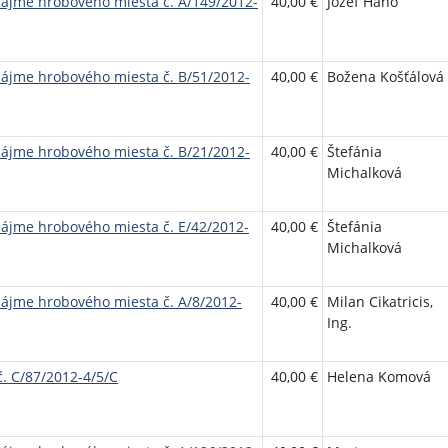
nájme hrobového miesta č. A/149/2012-
40,00 €
Jozef Hano
nájme hrobového miesta č. B/51/2012-
40,00 €
Božena Košťálová
nájme hrobového miesta č. B/21/2012-
40,00 €
Štefánia
Michalková
nájme hrobového miesta č. E/42/2012-
40,00 €
Štefánia
Michalková
nájme hrobového miesta č. A/8/2012-
40,00 €
Milan Cikatricis,
Ing.
. C/87/2012-4/5/C
40,00 €
Helena Komová