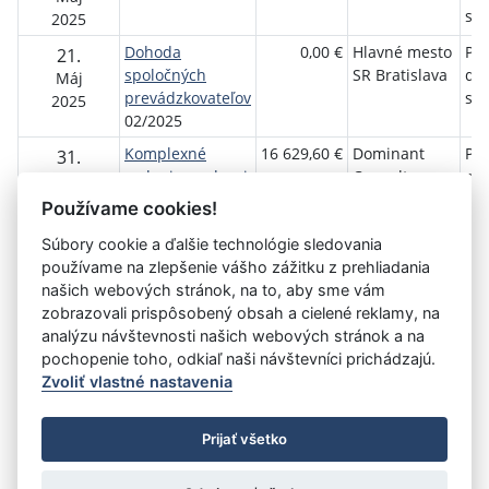
sen
2025
Dohoda
0,00 €
Hlavné mesto
Pet
21.
spoločných
SR Bratislava
do
Máj
prevádzkovateľov
sen
2025
02/2025
Komplexné
16 629,60 €
Dominant
Pet
31.
vedenie mzdovej
Consult, s.r.o.
do
Marec
a personálnej
sen
2025
Používame cookies!
agendy
Súbory cookie a ďalšie technológie sledovania
01/2025/PDS
používame na zlepšenie vášho zážitku z prehliadania
našich webových stránok, na to, aby sme vám
zobrazovali prispôsobený obsah a cielené reklamy, na
Aktuálna
1
2
3
4
»
analýzu návštevnosti našich webových stránok a na
stránka
pochopenie toho, odkiaľ naši návštevníci prichádzajú.
1
Zvoliť vlastné nastavenia
©
Úrad vlády SR
- Všetky práva vyhradené
Prijať všetko
Prehlásenie o prístupnosti
Zmluvy do 31.12.2010
Nastavenia cookies