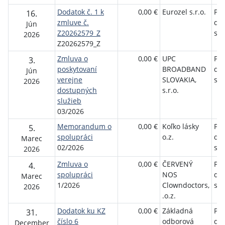
Dodatok č. 1 k
0,00 €
Eurozel s.r.o.
Pet
16.
zmluve č.
do
Jún
Z20262579_Z
sen
2026
Z20262579_Z
Zmluva o
0,00 €
UPC
Pet
3.
poskytovaní
BROADBAND
do
Jún
verejne
SLOVAKIA,
sen
2026
dostupných
s.r.o.
služieb
03/2026
Memorandum o
0,00 €
Koľko lásky
Pet
5.
spolupráci
o.z.
do
Marec
02/2026
sen
2026
Zmluva o
0,00 €
ČERVENÝ
Pet
4.
spolupráci
NOS
do
Marec
1/2026
Clowndoctors,
sen
2026
.o.z.
Dodatok ku KZ
0,00 €
Základná
Pet
31.
číslo 6
odborová
do
December