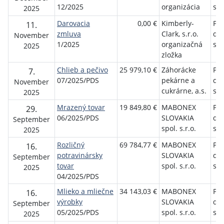
12/2025
organizácia
sen
2025
Darovacia
0,00 €
Kimberly-
Pet
11.
zmluva
Clark, s.r.o.
do
November
1/2025
organizačná
sen
2025
zložka
Chlieb a pečivo
25 979,10 €
Záhorácke
Pet
7.
07/2025/PDS
pekárne a
do
November
cukrárne, a.s.
sen
2025
Mrazený tovar
19 849,80 €
MABONEX
Pet
29.
06/2025/PDS
SLOVAKIA
do
September
spol. s.r.o.
sen
2025
Rozličný
69 784,77 €
MABONEX
Pet
16.
potravinársky
SLOVAKIA
do
September
tovar
spol. s.r.o.
sen
2025
04/2025/PDS
Mlieko a mliečne
34 143,03 €
MABONEX
Pet
16.
výrobky
SLOVAKIA
do
September
05/2025/PDS
spol. s.r.o.
sen
2025