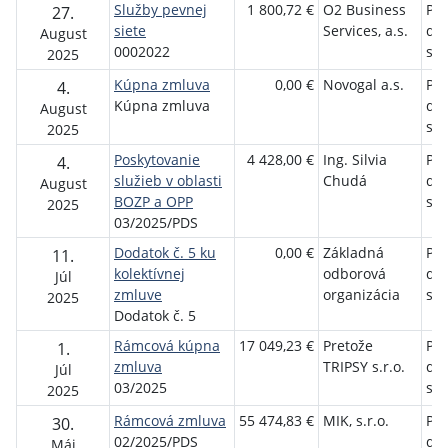
Služby pevnej
1 800,72 €
O2 Business
Pet
27.
siete
Services, a.s.
do
August
0002022
sen
2025
Kúpna zmluva
0,00 €
Novogal a.s.
Pet
4.
Kúpna zmluva
do
August
sen
2025
Poskytovanie
4 428,00 €
Ing. Silvia
Pet
4.
služieb v oblasti
Chudá
do
August
BOZP a OPP
sen
2025
03/2025/PDS
Dodatok č. 5 ku
0,00 €
Základná
Pet
11.
kolektívnej
odborová
do
Júl
zmluve
organizácia
sen
2025
Dodatok č. 5
Rámcová kúpna
17 049,23 €
Pretože
Pet
1.
zmluva
TRIPSY s.r.o.
do
Júl
03/2025
sen
2025
Rámcová zmluva
55 474,83 €
MIK, s.r.o.
Pet
30.
02/2025/PDS
do
Máj