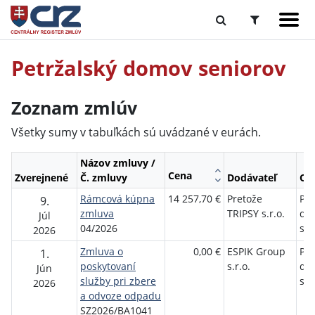
Petržalský domov seniorov
Zoznam zmlúv
Všetky sumy v tabuľkách sú uvádzané v eurách.
Názov zmluvy /
Cena
Zverejnené
Č. zmluvy
Dodávateľ
Ob
Rámcová kúpna
14 257,70 €
Pretože
Pet
9.
zmluva
TRIPSY s.r.o.
do
Júl
04/2026
sen
2026
Zmluva o
0,00 €
ESPIK Group
Pet
1.
poskytovaní
s.r.o.
do
Jún
služby pri zbere
sen
2026
a odvoze odpadu
SZ2026/BA1041