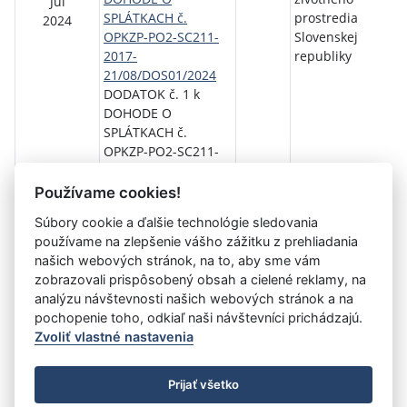
Júl
SPLÁTKACH č.
prostredia
2024
OPKZP-PO2-SC211-
Slovenskej
2017-
republiky
21/08/DOS01/2024
DODATOK č. 1 k
DOHODE O
SPLÁTKACH č.
OPKZP-PO2-SC211-
2017-
21/08/DOS01/2024
Používame cookies!
Súbory cookie a ďalšie technológie sledovania
používame na zlepšenie vášho zážitku z prehliadania
Aktuálna
1
2
3
4
5
6
7
8
9
10
11
našich webových stránok, na to, aby sme vám
stránka
zobrazovali prispôsobený obsah a cielené reklamy, na
»
1
analýzu návštevnosti našich webových stránok a na
pochopenie toho, odkiaľ naši návštevníci prichádzajú.
Zvoliť vlastné nastavenia
©
Úrad vlády SR
- Všetky práva vyhradené
Prijať všetko
Prehlásenie o prístupnosti
Zmluvy do 31.12.2010
Nastavenia cookies