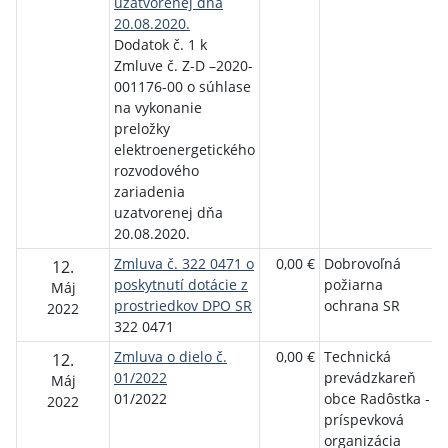
uzatvorenej dňa
20.08.2020.
Dodatok č. 1 k
Zmluve č. Z-D –2020-
001176-00 o súhlase
na vykonanie
preložky
elektroenergetického
rozvodového
zariadenia
uzatvorenej dňa
20.08.2020.
Zmluva č. 322 0471 o
0,00 €
Dobrovoľná
12.
poskytnutí dotácie z
požiarna
Máj
prostriedkov DPO SR
ochrana SR
2022
322 0471
Zmluva o dielo č.
0,00 €
Technická
12.
01/2022
prevádzkareň
Máj
01/2022
obce Radôstka -
2022
príspevková
organizácia