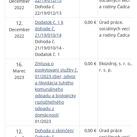
22/19/012/13
sociálnych vecí
December
Dohoda č.
a rodiny Čadca
2022
22/19/012/13
Dodatok č. 1 k
0,00 €
Úrad práce,
12.
dohode č.
sociálnych vecí
December
21/19/010/14
a rodiny Čadca
2022
Dohoda č.
21/19/010/14 -
Dodatok č. 1
Zmluva o
0,00 €
Ekozdroj, s. r. o.,
16.
poskytovaní služby č.
r. s. p.
Marec
01/2023 zber, odvoz
2023
a likvidácia tuhého
komunálneho
odpadu a biologicky
rozložiteľného
odpadu z
domácností
01/2023
Dohoda o skončení
0,00 €
Úrad práce
12.
Dohody č.
sociálnych vecí