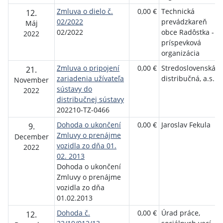
Zmluva o dielo č.
0,00 €
Technická
12.
02/2022
prevádzkareň
Máj
02/2022
obce Radôstka -
2022
príspevková
organizácia
Zmluva o pripojení
0,00 €
Stredoslovenská
21.
zariadenia užívateľa
distribučná, a.s.
November
sústavy do
2022
distribučnej sústavy
202210-TZ-0466
Dohoda o ukončení
0,00 €
Jaroslav Fekula
9.
Zmluvy o prenájme
December
vozidla zo dňa 01.
2022
02. 2013
Dohoda o ukončení
Zmluvy o prenájme
vozidla zo dňa
01.02.2013
Dohoda č.
0,00 €
Úrad práce,
12.