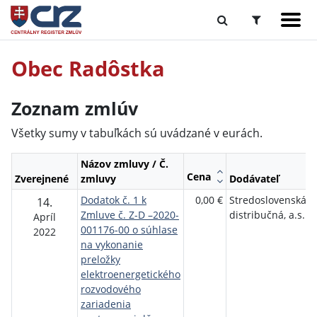
Obec Radôstka
Zoznam zmlúv
Všetky sumy v tabuľkách sú uvádzané v eurách.
Názov zmluvy / Č.
Cena
Zverejnené
zmluvy
Dodávateľ
Dodatok č. 1 k
0,00 €
Stredoslovenská
14.
Zmluve č. Z-D –2020-
distribučná, a.s.
Apríl
001176-00 o súhlase
2022
na vykonanie
preložky
elektroenergetického
rozvodového
zariadenia