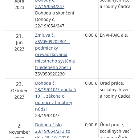
Apríl
22/19/054/247
a rodiny Čadca
2023
Dohoda o skončení
Dohody č.
22/19/054/247
Zmluva č.
0,00 €
ENVI-PAK, a.s.
21.
ZSV0509202301 -
Jún
podmienky
2023
prevádzkovania
miestneho systému
triedeného zberu
ZSV0509202301
Dohoda č.
0,00 €
Úrad práce,
23.
23/19/010/7 podľa §
sociálnych vecí
Október
10 ... zákona o
a rodiny Čadca
2023
pomoci v hmotnej
núdzi
23/19/010/7
Dohoda číslo
0,00 €
Úrad práce,
2.
23/19/054/213 zo
sociálnych vecí
November
dňa 23. 10. 2023
a rodiny Čadca