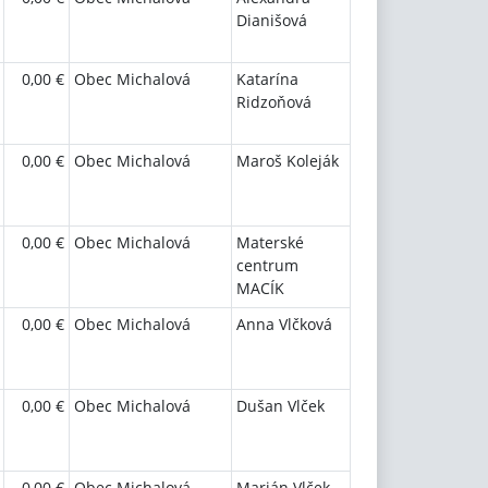
Dianišová
0,00 €
Obec Michalová
Katarína
Ridzoňová
0,00 €
Obec Michalová
Maroš Koleják
0,00 €
Obec Michalová
Materské
centrum
MACÍK
0,00 €
Obec Michalová
Anna Vlčková
0,00 €
Obec Michalová
Dušan Vlček
0,00 €
Obec Michalová
Marián Vlček