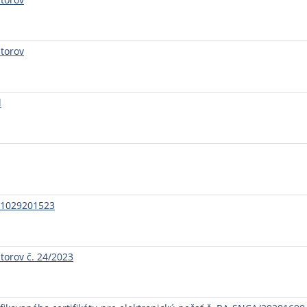
torov
l
GE1029201523
torov č. 24/2023