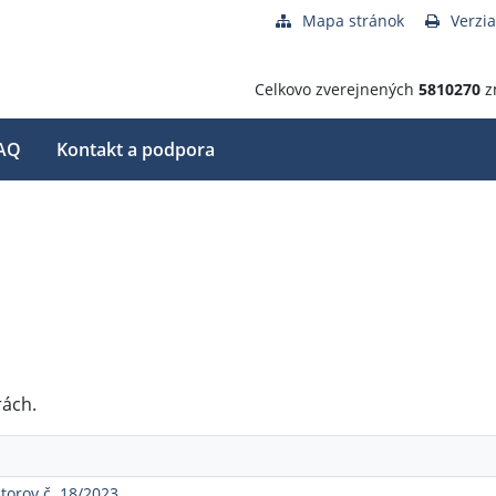
Mapa stránok
Verzia
Celkovo zverejnených
5810270
z
AQ
Kontakt a podpora
rách.
torov č. 18/2023