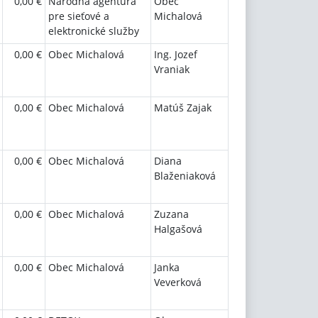
0,00 €
Národná agentúra
Obec
pre sieťové a
Michalová
elektronické služby
0,00 €
Obec Michalová
Ing. Jozef
Vraniak
0,00 €
Obec Michalová
Matúš Zajak
0,00 €
Obec Michalová
Diana
Blaženiaková
0,00 €
Obec Michalová
Zuzana
Halgašová
0,00 €
Obec Michalová
Janka
Veverková