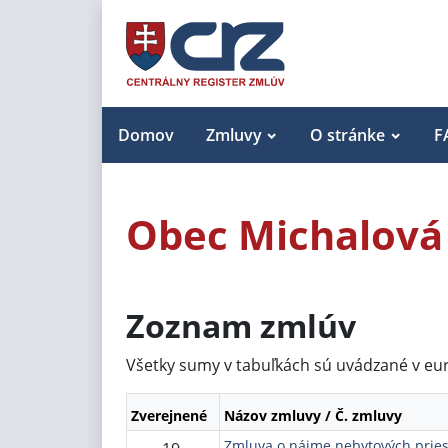
Domov
Zmluvy
O stránke
F
Obec Michalová
Zoznam zmlúv
Všetky sumy v tabuľkách sú uvádzané v eu
Zverejnené
Názov zmluvy / Č. zmluvy
Zmluva o nájme nebytových pries