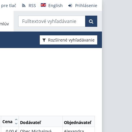
 pre tlač
RSS
English
Prihlásenie
mlúv
Rozšírené vyhľadávanie
Cena
Dodávateľ
Objednávateľ
0,00 €
Obec Michalová
Alexandra