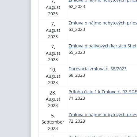
7.
62_2023
August
2023
Zmluva o nájme nebytových pries
7.
63_2023
August
2023
Zmluva o palivových kartách Shel
7.
65_2023
August
2023
Darovacia zmluva č. 68/2023
10.
68_2023
August
2023
Príloha číslo 1 k Zmluve č. RZ-S
28.
71_2023
August
2023
Zmluva o nájme nebytových pries
5.
72_2023
September
2023