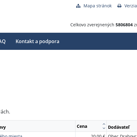
Mapa stránok
Verzia
Celkovo zverejnených
5806804
z
AQ
Kontakt a podpora
rách.
Cena
uvy
Dodávateľ
ého miesta
20,00 €
Obec Drahovc