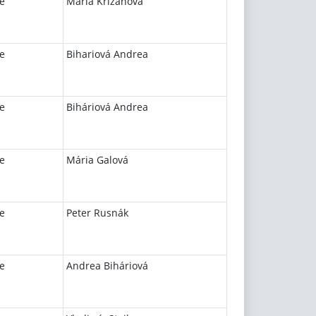
e
Mária Križanová
e
Bihariová Andrea
e
Biháriová Andrea
e
Mária Galová
e
Peter Rusnák
e
Andrea Biháriová