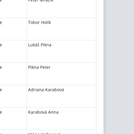
e
Tobor Holík
e
Lukáš Pikna
e
Pikna Peter
e
Adriana Karabová
e
Karabová Anna