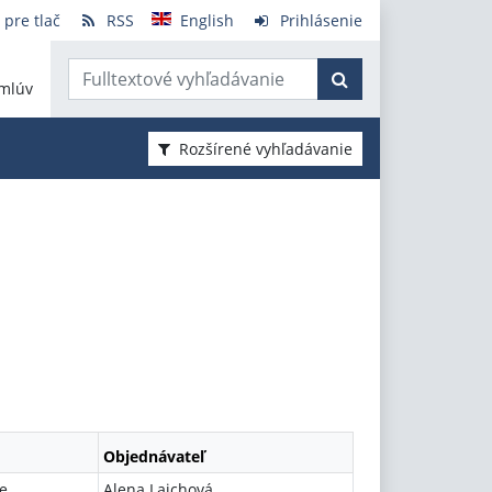
 pre tlač
RSS
English
Prihlásenie
mlúv
Rozšírené vyhľadávanie
Objednávateľ
e
Alena Lajchová