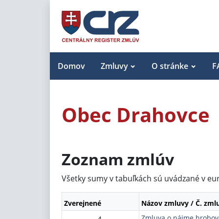
Domov
Zmluvy
O stránke
F
Obec Drahovce
Zoznam zmlúv
Všetky sumy v tabuľkách sú uvádzané v eu
Zverejnené
Názov zmluvy / Č. zml
Zmluva o nájme hrobov