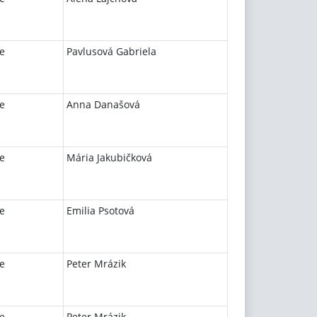
e
Pavlusová Gabriela
e
Anna Današová
e
Mária Jakubičková
e
Emilia Psotová
e
Peter Mrázik
e
Peter Mrázik