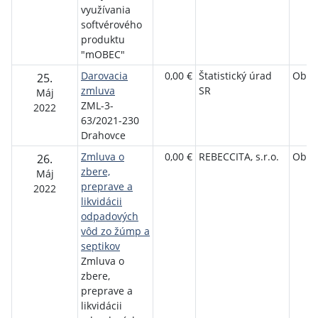
využívania
softvérového
produktu
"mOBEC"
Darovacia
0,00 €
Štatistický úrad
Obec
25.
zmluva
SR
Máj
ZML-3-
2022
63/2021-230
Drahovce
Zmluva o
0,00 €
REBECCITA, s.r.o.
Obec
26.
zbere,
Máj
preprave a
2022
likvidácii
odpadových
vôd zo žúmp a
septikov
Zmluva o
zbere,
preprave a
likvidácii