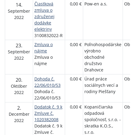
Čiastková
0,00 €
Pow-en a.s.
Obec
14.
zmluva o
September
združenej
2022
dodávke
elektriny
3100832022-R
Zmluva o
0,00 €
Poľnohospodárske
Obec
23.
nájme
výrobno
September
Zmluva o
obchodné
2022
nájme
družstvo
Drahovce
Dohoda č.
0,00 €
Úrad práce
Obec
20.
22/06/010/53
sociálnych vecí a
Október
Dohoda č.
rodiny Piešťany
2022
22/06/010/53
Dodatok č. 9 k
0,00 €
Kopaničiarska
Obec
2.
Zmluve č.
odpadová
December
1020382008
spoločnosť, s.r.o. -
2022
Dodatok č. 9 k
skratka K.O.S.,
Zmluve č.
s.r.o.