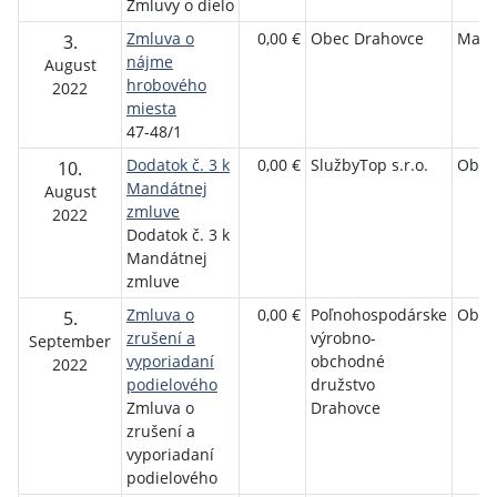
Zmluvy o dielo
Zmluva o
0,00 €
Obec Drahovce
Mart
3.
nájme
August
hrobového
2022
miesta
47-48/1
Dodatok č. 3 k
0,00 €
SlužbyTop s.r.o.
Obec
10.
Mandátnej
August
zmluve
2022
Dodatok č. 3 k
Mandátnej
zmluve
Zmluva o
0,00 €
Poľnohospodárske
Obec
5.
zrušení a
výrobno-
September
vyporiadaní
obchodné
2022
podielového
družstvo
Zmluva o
Drahovce
zrušení a
vyporiadaní
podielového