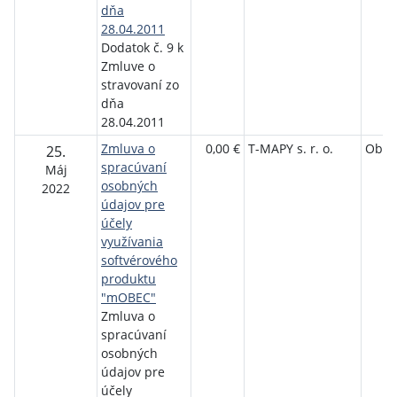
dňa
28.04.2011
Dodatok č. 9 k
Zmluve o
stravovaní zo
dňa
28.04.2011
Zmluva o
0,00 €
T-MAPY s. r. o.
Obec
25.
spracúvaní
Máj
osobných
2022
údajov pre
účely
využívania
softvérového
produktu
"mOBEC"
Zmluva o
spracúvaní
osobných
údajov pre
účely