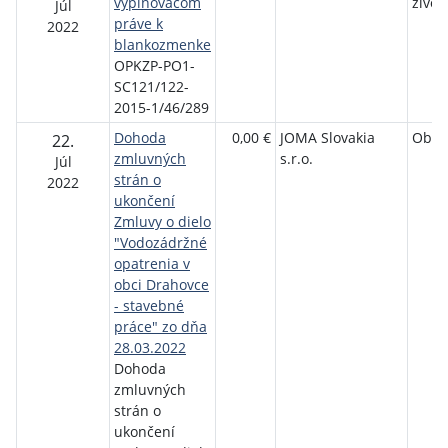
vyplňovacom
život
Júl
práve k
2022
blankozmenke
OPKZP-PO1-
SC121/122-
2015-1/46/289
Dohoda
0,00 €
JOMA Slovakia
Obec
22.
zmluvných
s.r.o.
Júl
strán o
2022
ukončení
Zmluvy o dielo
"Vodozádržné
opatrenia v
obci Drahovce
- stavebné
práce" zo dňa
28.03.2022
Dohoda
zmluvných
strán o
ukončení