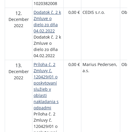
1020382008
Dodatok č. 2 k
0,00 €
CEDIS s.r.o.
Obec
12.
Zmluve o
December
dielo zo dňa
2022
04.02.2022
Dodatok č. 2 k
Zmluve o
dielo zo dňa
04.02.2022
Príloha č. 2
0,00 €
Marius Pedersen,
Obec
13.
Zmluvy č.
a.s.
December
120429/01 o
2022
poskytovaní
služieb v
oblasti
nakladania s
odpadmi
Príloha č. 2
Zmluvy č.
120429/01 o