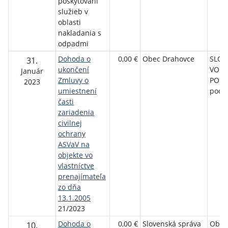
poskytovaní
služieb v
oblasti
nakladania s
odpadmi
Dohoda o
0,00 €
Obec Drahovce
SLOV
31.
ukončení
VOD
Január
Zmluvy o
PODN
2023
umiestnení
podn
časti
zariadenia
civilnej
ochrany
ASVaV na
objekte vo
vlastníctve
prenajímateľa
zo dňa
13.1.2005
21/2023
Dohoda o
0,00 €
Slovenská správa
Obec
10.