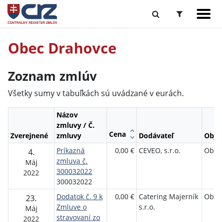
Obec Drahovce
Zoznam zmlúv
Všetky sumy v tabuľkách sú uvádzané v eurách.
Názov
zmluvy / Č.
Cena
Zverejnené
zmluvy
Dodávateľ
Obje
Príkazná
0,00 €
CEVEO, s.r.o.
Obec
4.
zmluva č.
Máj
300032022
2022
300032022
Dodatok č. 9 k
0,00 €
Catering Majerník
Obec
23.
Zmluve o
s.r.o.
Máj
stravovaní zo
2022