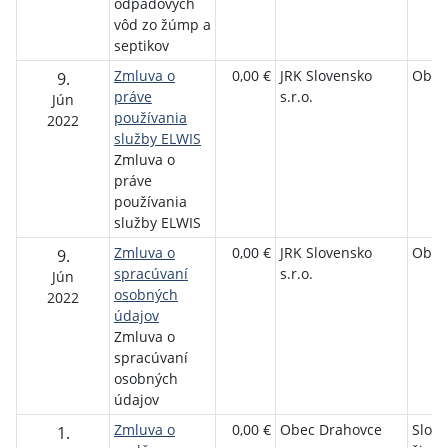
odpadových
vôd zo žúmp a
septikov
Zmluva o
0,00 €
JRK Slovensko
Obec
9.
práve
s.r.o.
Jún
používania
2022
služby ELWIS
Zmluva o
práve
používania
služby ELWIS
Zmluva o
0,00 €
JRK Slovensko
Obec
9.
spracúvaní
s.r.o.
Jún
osobných
2022
údajov
Zmluva o
spracúvaní
osobných
údajov
Zmluva o
0,00 €
Obec Drahovce
Slov
1.