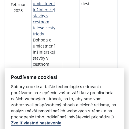
umiestnení
ciest
Február
inžinierskej
2023
stavby v
cestnom
telese cesty I.
triedy
Dohoda o
umiestnení
inžinierskej
stavby v
cestnom
telese cesty I.
triedy
Používame cookies!
Súbory cookie a ďalšie technológie sledovania
používame na zlepšenie vášho zážitku z prehliadania
Aktuálna
1
2
3
4
5
6
7
8
9
10
11
našich webových stránok, na to, aby sme vám
stránka
zobrazovali prispôsobený obsah a cielené reklamy, na
»
1
analýzu návštevnosti našich webových stránok a na
pochopenie toho, odkiaľ naši návštevníci prichádzajú.
Zvoliť vlastné nastavenia