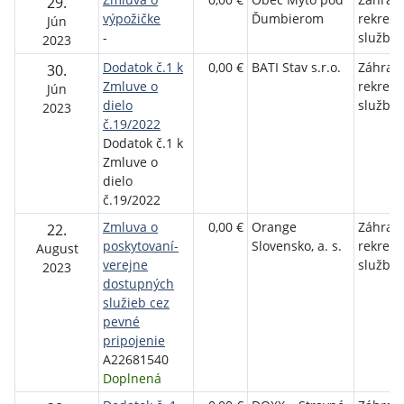
29.
výpožičke
Ďumbierom
rekrea
Jún
-
služby
2023
Dodatok č.1 k
0,00 €
BATI Stav s.r.o.
Záhrad
30.
Zmluve o
rekrea
Jún
dielo
služby
2023
č.19/2022
Dodatok č.1 k
Zmluve o
dielo
č.19/2022
Zmluva o
0,00 €
Orange
Záhrad
22.
poskytovaní­
Slovensko, a. s.
rekrea
August
verejne
služby
2023
dostupných
služieb cez
pevné
pripojenie
A22681540
Doplnená