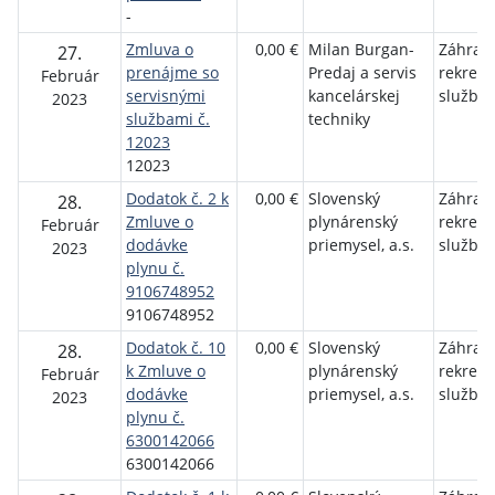
-
Zmluva o
0,00 €
Milan Burgan-
Záhrad
27.
prenájme so
Predaj a servis
rekrea
Február
servisnými
kancelárskej
služby
2023
službami č.
techniky
12023
12023
Dodatok č. 2 k
0,00 €
Slovenský
Záhrad
28.
Zmluve o
plynárenský
rekrea
Február
dodávke
priemysel, a.s.
služby
2023
plynu č.
9106748952
9106748952
Dodatok č. 10
0,00 €
Slovenský
Záhrad
28.
k Zmluve o
plynárenský
rekrea
Február
dodávke
priemysel, a.s.
služby
2023
plynu č.
6300142066
6300142066