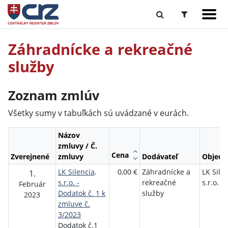
Záhradnícke a rekreačné
služby
Zoznam zmlúv
Všetky sumy v tabuľkách sú uvádzané v eurách.
Názov
zmluvy / Č.
Cena
Zverejnené
zmluvy
Dodávateľ
Objedn
LK Silencia,
0,00 €
Záhradnícke a
LK Silen
1.
s.r.o. -
rekreačné
s.r.o.
Február
Dodatok č. 1 k
služby
2023
zmluve č.
3/2023
Dodatok č.1