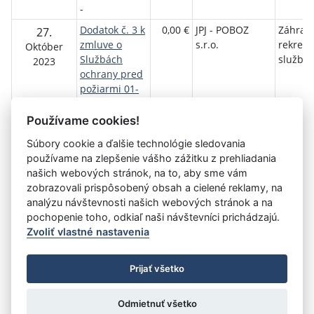
-
Dodatok č. 3 k
0,00 €
JPJ - POBOZ
Záhrad
27.
zmluve o
s.r.o.
rekrea
Október
Službách
služby
2023
ochrany pred
požiarmi 01-
2012 - OPP
01/2012
Používame cookies!
Súbory cookie a ďalšie technológie sledovania
používame na zlepšenie vášho zážitku z prehliadania
Aktuálna
«
1
2
3
4
5
6
7
8
9
10
našich webových stránok, na to, aby sme vám
stránka
zobrazovali prispôsobený obsah a cielené reklamy, na
11
»
3
analýzu návštevnosti našich webových stránok a na
pochopenie toho, odkiaľ naši návštevníci prichádzajú.
Zvoliť vlastné nastavenia
©
Úrad vlády SR
- Všetky práva vyhradené
Prijať všetko
Prehlásenie o prístupnosti
Zmluvy do 31.12.2010
Nastavenia cookies
Odmietnuť všetko
Tvorba stránok
: Aglo Solutions