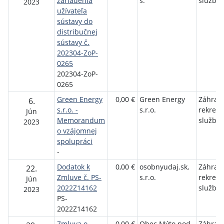
zariadenia
s.
služby
2023
užívateľa
sústavy do
distribučnej
sústavy č.
202304-ZoP-
0265
202304-ZoP-
0265
Green Energy
0,00 €
Green Energy
Záhrad
6.
s.r.o. -
s.r.o.
rekrea
Jún
Memorandum
služby
2023
o vzájomnej
spolupráci
-
Dodatok k
0,00 €
osobnyudaj.sk,
Záhrad
22.
Zmluve č. PS-
s.r.o.
rekrea
Jún
2022Z14162
služby
2023
PS-
2022Z14162
Zmluva o
0,00 €
Obec Mýto pod
Záhrad