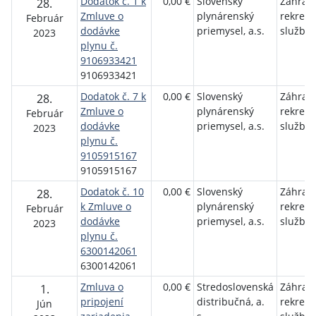
Dodatok č. 1 k
0,00 €
Slovenský
Záhrad
28.
Zmluve o
plynárenský
rekrea
Február
dodávke
priemysel, a.s.
služby
2023
plynu č.
9106933421
9106933421
Dodatok č. 7 k
0,00 €
Slovenský
Záhrad
28.
Zmluve o
plynárenský
rekrea
Február
dodávke
priemysel, a.s.
služby
2023
plynu č.
9105915167
9105915167
Dodatok č. 10
0,00 €
Slovenský
Záhrad
28.
k Zmluve o
plynárenský
rekrea
Február
dodávke
priemysel, a.s.
služby
2023
plynu č.
6300142061
6300142061
Zmluva o
0,00 €
Stredoslovenská
Záhrad
1.
pripojení
distribučná, a.
rekrea
Jún