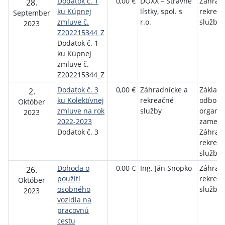
Dodatok č. 1
0,00 €
DOXX – Stravné
Záhrad
28.
ku Kúpnej
lístky, spol. s
rekrea
September
zmluve č.
r.o.
služby
2023
Z202215344_Z
Dodatok č. 1
ku Kúpnej
zmluve č.
Z202215344_Z
Dodatok č. 3
0,00 €
Záhradnícke a
Základ
2.
ku Kolektívnej
rekreačné
odboro
Október
zmluve na rok
služby
organiz
2023
2022-2023
zamest
Dodatok č. 3
Záhrad
rekrea
služby
Dohoda o
0,00 €
Ing. Ján Snopko
Záhrad
26.
použití
rekrea
Október
osobného
služby
2023
vozidla na
pracovnú
cestu