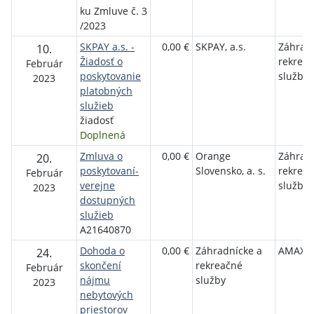
ku Zmluve č. 3
/2023
SKPAY a.s. -
0,00 €
SKPAY, a.s.
Záhrad
10.
Žiadosť o
rekrea
Február
poskytovanie
služby
2023
platobných
služieb
žiadosť
Doplnená
Zmluva o
0,00 €
Orange
Záhrad
20.
poskytovaní­
Slovensko, a. s.
rekrea
Február
verejne
služby
2023
dostupných
služieb
A21640870
Dohoda o
0,00 €
Záhradnícke a
AMAX BB
24.
skončení
rekreačné
Február
nájmu
služby
2023
nebytových
priestorov