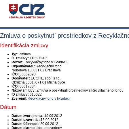
Zmluva o poskytnutí prostriedkov z Recyklačn
Identifikácia zmluvy
Typ:
Zmluva
Č. zmluvy:
1135/12/02
Rezort:
Recyklačný fond v likvidácii
Objednávateľ:
Recyklačný fond
Nobelova 18, 831 02 Bratislava
IČO:
36062090
Dodávateľ:
ECOFIL, spol. s r.o.
Okružná 6001, 071 01 Michalovce
IČO:
00617334
Názov zmluvy:
Zmluva o poskytnutí prostriedkov z Recyklačného fondu
ID zmluvy:
615622
Zverejnil:
Recyklačný fond v likvidácii
Dátum
Dátum zverejnenia:
19.09.2012
Dátum uzavretia:
13.09.2012
Dátum účinnosti:
20.09.2012
Dátum platnosti do:
neuvedený