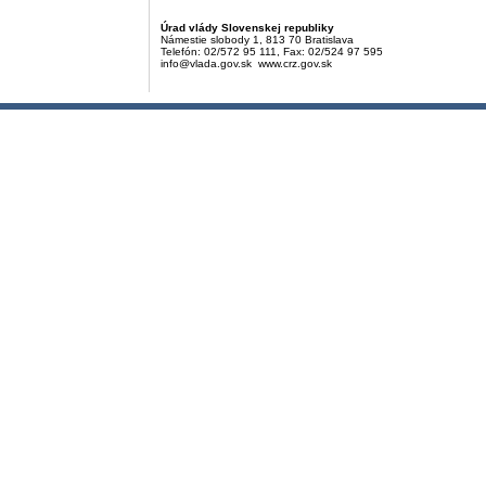
Úrad vlády Slovenskej republiky
Námestie slobody 1, 813 70 Bratislava
Telefón: 02/572 95 111, Fax: 02/524 97 595
info@vlada.gov.sk www.crz.gov.sk