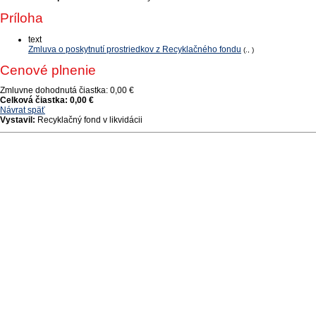
Príloha
text
Zmluva o poskytnutí prostriedkov z Recyklačného fondu
(., )
Cenové plnenie
Zmluvne dohodnutá čiastka:
0,00 €
Celková čiastka:
0,00 €
Návrat späť
Vystavil:
Recyklačný fond v likvidácii